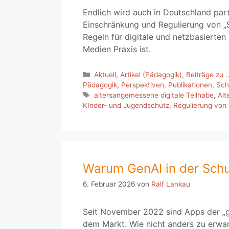
Endlich wird auch in Deutschland par
Einschränkung und Regulierung von „So
Regeln für digitale und netzbasierten 
Medien Praxis ist.
Kategorien
Aktuell
,
Artikel (Pädagogik)
,
Beiträge zu ..
Pädagogik
,
Perspektiven
,
Publikationen
,
Sch
Schlagwörter
altersangemessene digitale Teilhabe
,
Alt
KInder- und Jugendschutz
,
Regulierung von
Warum GenAI in der Schu
6. Februar 2026
von
Ralf Lankau
Seit November 2022 sind Apps der „ge
dem Markt. Wie nicht anders zu erwar