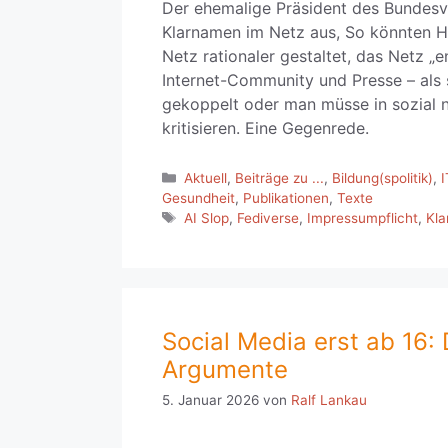
Der ehemalige Präsident des Bundesve
Klarnamen im Netz aus, So könnten H
Netz rationaler gestaltet, das Netz 
Internet-Community und Presse – als 
gekoppelt oder man müsse in sozial n
kritisieren. Eine Gegenrede.
Kategorien
Aktuell
,
Beiträge zu ...
,
Bildung(spolitik)
,
I
Gesundheit
,
Publikationen
,
Texte
Schlagwörter
AI Slop
,
Fediverse
,
Impressumpflicht
,
Kl
Social Media erst ab 16: 
Argumente
5. Januar 2026
von
Ralf Lankau