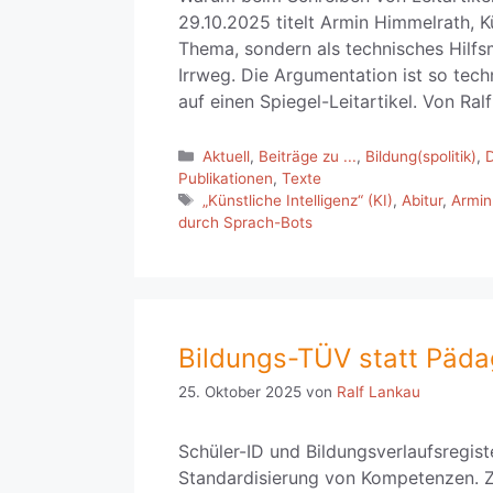
29.10.2025 titelt Armin Himmelrath, Kü
Thema, sondern als technisches Hilfsm
Irrweg. Die Argumentation ist so tech
auf einen Spiegel-Leitartikel. Von Ral
Kategorien
Aktuell
,
Beiträge zu ...
,
Bildung(spolitik)
,
Publikationen
,
Texte
Schlagwörter
„Künstliche Intelligenz“ (KI)
,
Abitur
,
Armin
durch Sprach-Bots
Bildungs-TÜV statt Päda
25. Oktober 2025
von
Ralf Lankau
Schüler-ID und Bildungsverlaufsregis
Standardisierung von Kompetenzen. Z