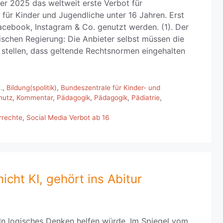
ber 2025 das weltweit erste Verbot für
ür Kinder und Jugendliche unter 16 Jahren. Erst
acebook, Instagram & Co. genutzt werden. (1). Der
schen Regierung: Die Anbieter selbst müssen die
r stellen, dass geltende Rechtsnormen eingehalten
.
,
Bildung(spolitik)
,
Bundeszentrale für Kinder- und
hutz
,
Kommentar
,
Pädagogik
,
Pädagogik
,
Pädiatrie
,
errechte
,
Social Media Verbot ab 16
icht KI, gehört ins Abitur
ln logisches Denken helfen würde. Im Spiegel vom