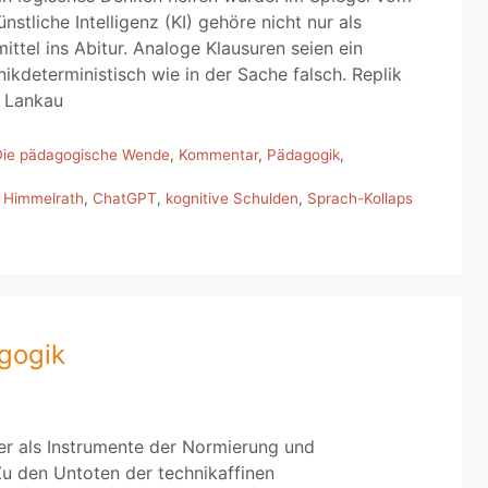
nstliche Intelligenz (KI) gehöre nicht nur als
ittel ins Abitur. Analoge Klausuren seien ein
nikdeterministisch wie in der Sache falsch. Replik
f Lankau
Die pädagogische Wende
,
Kommentar
,
Pädagogik
,
 Himmelrath
,
ChatGPT
,
kognitive Schulden
,
Sprach-Kollaps
gogik
ter als Instrumente der Normierung und
u den Untoten der technikaffinen