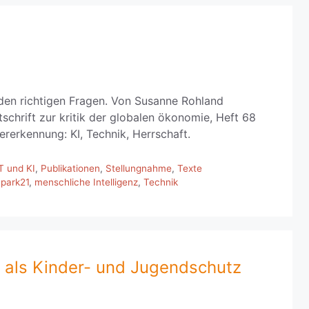
 den richtigen Fragen. Von Susanne Rohland
tschrift zur kritik der globalen ökonomie, Heft 68
rerkennung: KI, Technik, Herrschaft.
T und KI
,
Publikationen
,
Stellungnahme
,
Texte
park21
,
menschliche Intelligenz
,
Technik
“ als Kinder- und Jugendschutz