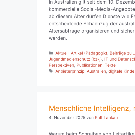
In Australien gilt seit dem 10. Dezem
kommerzielle Social-Media-Angebote f
ab diesem Alter dürfen Dienste wie F
entscheidende Schachzug der australi
Altersabfrage organisieren und siche
werden.
Kategorien
Aktuell
,
Artikel (Pädagogik)
,
Beiträge zu ..
Jugendmedienschutz (bzkj)
,
IT und Datensc
Perspektiven
,
Publikationen
,
Texte
Schlagwörter
Anbieterprinzip
,
Australien
,
digitale Kind
Menschliche Intelligenz, n
4. November 2025
von
Ralf Lankau
Warum beim Schreiben von Leitartike