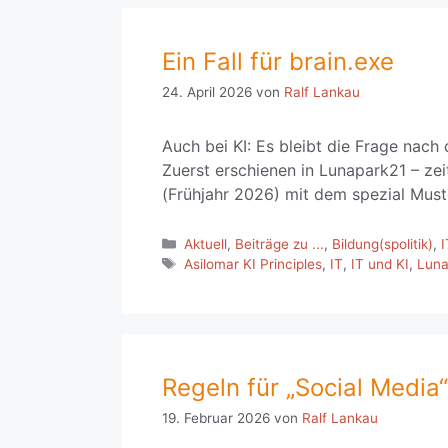
Ein Fall für brain.exe
24. April 2026
von
Ralf Lankau
Auch bei KI: Es bleibt die Frage nach
Zuerst erschienen in Lunapark21 – zei
(Frühjahr 2026) mit dem spezial Muste
Kategorien
Aktuell
,
Beiträge zu ...
,
Bildung(spolitik)
,
I
Schlagwörter
Asilomar KI Principles
,
IT
,
IT und KI
,
Luna
Regeln für „Social Media
19. Februar 2026
von
Ralf Lankau