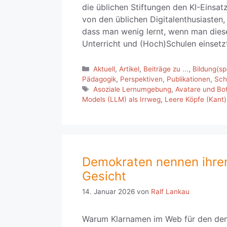
die üblichen Stiftungen den KI-Einsat
von den üblichen Digitalenthusiasten,
dass man wenig lernt, wenn man diese
Unterricht und (Hoch)Schulen einsetzt
Kategorien
Aktuell
,
Artikel
,
Beiträge zu ...
,
Bildung(spo
Pädagogik
,
Perspektiven
,
Publikationen
,
Sch
Schlagwörter
Asoziale Lernumgebung
,
Avatare und Bot
Models (LLM) als Irrweg
,
Leere Köpfe (Kant)
Demokraten nennen ihren
Gesicht
14. Januar 2026
von
Ralf Lankau
Warum Klarnamen im Web für den dem