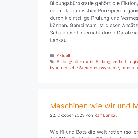
Bildungsbürokratie gehört die Fiktio
nach ökonomischen Prinzipien organis
durch kleinteilige Prüfung und Verme
können. Gemeinsam ist diesen Ansät
Schule und Unterricht durch Datafizi
Lankau.
Kategorien
Aktuell
Schlagwörter
Bildungsbürokratie
,
Bildungsverlaufsregis
kybernetische Steuerungssysteme
,
program
Maschinen wie wir und 
22. Oktober 2025
von
Ralf Lankau
Wie KI und Bots die Welt retten (solle