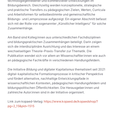
technologiegetriebener und kommerzieller Entwicklungen im
Bildungs­bereich. Gleichzeitig werden konzeptionelle, strategische
und praktische Transfers zu pädagogischen Zielen, Werten, Curricula
und Arbeitsformen für selbstbestimmte und gemeinschaftliche
Bildungs- und Lernprozesse aufgezeigt. Ein eigener Abschnitt befasst
sich mit der Rolle von sogenannter „Künstlicher Intelligenz“ für solche
Zusammenhänge.
Am Band sind Kolleg:innen aus unterschiedlichen Fachdisziplinen
und bildungs­praktischen Zusammenhängen beteiligt. Darin zeigen
sich die interdisziplinäre Ausrichtung und das Interesse an einem
wechselseitigen Theorie-Praxis-Transfer zur Thematik. Die
Publikation wendet sich vor allem an Wissenschaftler:innen wie auch
an pädagogische Fachkräfte in verschiedenen Handlungsfeldern.
Die Initiative
Bildung und digitaler Kapitalismus
thematisiert seit 2021
digital-­kapitalistische Formationsprozesse in kritischer Perspektive
und fördert alternative, nachhaltige Entwicklungspfade in
wissenschaftlichen Kontexten, pädagogischen Handlungsfeldern und
bildungspolitischen Öffentlichkeiten. Die Herausgeber:innen und
zahlreiche Autor:innen sind in der Initiative organisiert.
Link zum kopaed-Verlag:
https://www.kopaed.de/kopaedshop/?
pg=2_15&pid=1515