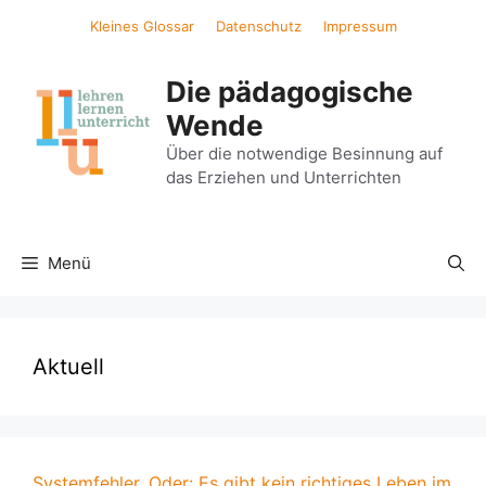
Zum
Kleines Glossar
Datenschutz
Impressum
Inhalt
springen
Die pädagogische
Wende
Über die notwendige Besinnung auf
das Erziehen und Unterrichten
Menü
Aktuell
Systemfehler. Oder: Es gibt kein richtiges Leben im