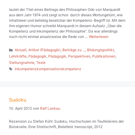
lautet der Titel eines Beitrags des Philosophen Odo von Marquardt
aus dem Jahr 1974 und zeigt schon durch dieses Wortungetüm, wie
inhaltsleer und beliebig besetzbar der Kompetenz-Begriff ist. Mit dem
ihm eigenen Humor schreibt Marquardt in diesem Aufsatz „Über die
Kompetenz und Inkompetenz der Philosophie“. Da war allerdings
noch nicht einmal ansatzweise die Rede von …
Weiterlesen
Kategorien
Aktuell
,
Artikel (Pädagogik)
,
Beiträge zu ...
,
Bildung(spolitik)
,
Lehrkräfte
,
Pädagogik
,
Pädagogik
,
Perspektiven
,
Publikationen
,
Stellungnahme
,
Texte
Schlagwörter
Inkompetenzkompensationskompetenz
Sudoku
10. April 2012
von
Ralf Lankau
Rezension zu Stefan Kühl: Sudoku. Hochschulen im Teufelskreis der
Bürokratie. Eine Streitschrift, Bielefeld: transscript, 2012