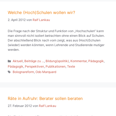
Welche (Hoch)Schulen wollen wir?
2. April 2012
von
Ralf Lankau
Die Frage nach der Struktur und Funktion von „Hochschulen“ kann
man sinnvoll nicht isoliert betrachten ohne einen Blick auf Schulen.
Der abschließend Blick nach vorn zeigt, was aus (Hoch)Schulen
(wieder) werden könnten, wenn Lehrende und Studierende mutiger
werden.
Kategorien
Aktuell
,
Beiträge zu ...
,
Bildung(spolitik)
,
Kommentar
,
Pädagogik
,
Pädagogik
,
Perspektiven
,
Publikationen
,
Texte
Schlagwörter
Bolognareform
,
Odo Marquard
Räte in Aufruhr: Berater sollen beraten
27. Februar 2012
von
Ralf Lankau