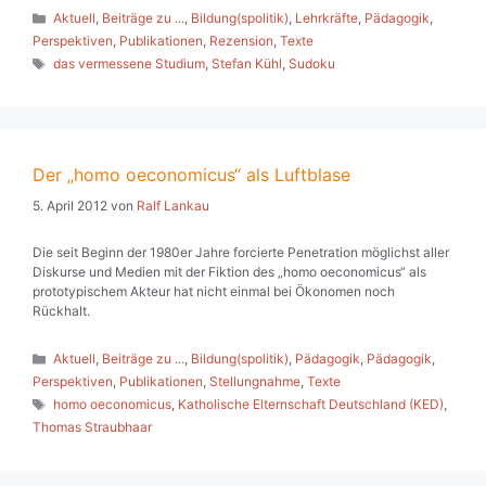
Kategorien
Aktuell
,
Beiträge zu ...
,
Bildung(spolitik)
,
Lehrkräfte
,
Pädagogik
,
Perspektiven
,
Publikationen
,
Rezension
,
Texte
Schlagwörter
das vermessene Studium
,
Stefan Kühl
,
Sudoku
Der „homo oeconomicus“ als Luftblase
5. April 2012
von
Ralf Lankau
Die seit Beginn der 1980er Jahre forcierte Penetration möglichst aller
Diskurse und Medien mit der Fiktion des „homo oeconomicus“ als
prototypischem Akteur hat nicht einmal bei Ökonomen noch
Rückhalt.
Kategorien
Aktuell
,
Beiträge zu ...
,
Bildung(spolitik)
,
Pädagogik
,
Pädagogik
,
Perspektiven
,
Publikationen
,
Stellungnahme
,
Texte
Schlagwörter
homo oeconomicus
,
Katholische Elternschaft Deutschland (KED)
,
Thomas Straubhaar