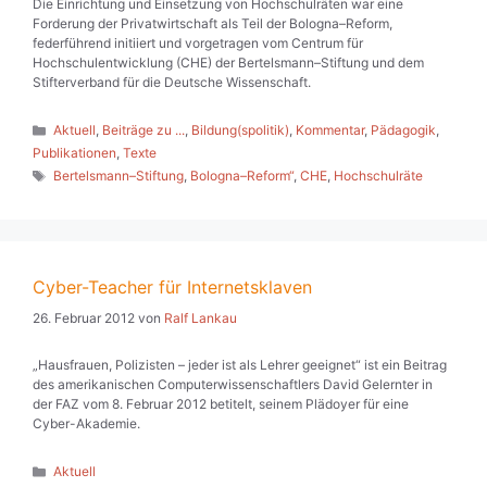
Die Einrichtung und Einsetzung von Hochschulräten war eine
Forderung der Privatwirtschaft als Teil der Bologna–Reform,
federführend initiiert und vorgetragen vom Centrum für
Hochschulentwicklung (CHE) der Bertelsmann–Stiftung und dem
Stifterverband für die Deutsche Wissenschaft.
Kategorien
Aktuell
,
Beiträge zu ...
,
Bildung(spolitik)
,
Kommentar
,
Pädagogik
,
Publikationen
,
Texte
Schlagwörter
Bertelsmann–Stiftung
,
Bologna–Reform“
,
CHE
,
Hochschulräte
Cyber-Teacher für Internetsklaven
26. Februar 2012
von
Ralf Lankau
„Hausfrauen, Polizisten – jeder ist als Lehrer geeignet“ ist ein Beitrag
des amerikanischen Computerwissenschaftlers David Gelernter in
der FAZ vom 8. Februar 2012 betitelt, seinem Plädoyer für eine
Cyber-Akademie.
Kategorien
Aktuell