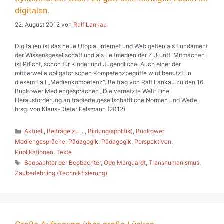
digitalen.
22. August 2012
von
Ralf Lankau
Digitalien ist das neue Utopia. Internet und Web gelten als Fundament
der Wissensgesellschaft und als Leitmedien der Zukunft. Mitmachen
ist Pflicht, schon für Kinder und Jugendliche. Auch einer der
mittlerweile obligatorischen Kompetenzbegriffe wird benutzt, in
diesem Fall „Medienkompetenz“. Beitrag von Ralf Lankau zu den 16.
Buckower Mediengesprächen „Die vernetzte Welt: Eine
Herausforderung an tradierte gesellschaftliche Normen und Werte,
hrsg. von Klaus-Dieter Felsmann (2012)
Kategorien
Aktuell
,
Beiträge zu ...
,
Bildung(spolitik)
,
Buckower
Mediengespräche
,
Pädagogik
,
Pädagogik
,
Perspektiven
,
Publikationen
,
Texte
Schlagwörter
Beobachter der Beobachter
,
Odo Marquardt
,
Transhumanismus
,
Zauberlehrling (Technikfixierung)