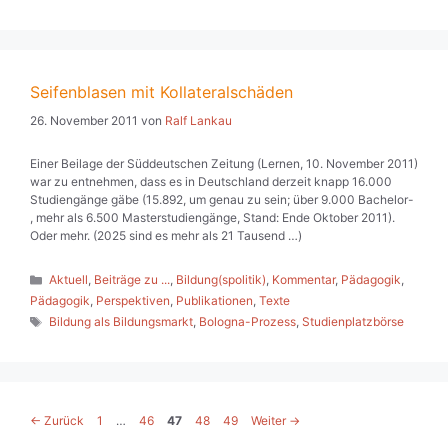
Seifenblasen mit Kollateralschäden
26. November 2011
von
Ralf Lankau
Einer Beilage der Süddeutschen Zeitung (Lernen, 10. November 2011)
war zu entnehmen, dass es in Deutschland derzeit knapp 16.000
Studiengänge gäbe (15.892, um genau zu sein; über 9.000 Bachelor-
, mehr als 6.500 Masterstudiengänge, Stand: Ende Oktober 2011).
Oder mehr. (2025 sind es mehr als 21 Tausend …)
Kategorien
Aktuell
,
Beiträge zu ...
,
Bildung(spolitik)
,
Kommentar
,
Pädagogik
,
Pädagogik
,
Perspektiven
,
Publikationen
,
Texte
Schlagwörter
Bildung als Bildungsmarkt
,
Bologna-Prozess
,
Studienplatzbörse
Seite
Seite
Seite
Seite
Seite
←
Zurück
1
…
46
47
48
49
Weiter
→