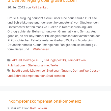
Große Aufregung über große Lücken
26. Juli 2012
von
Ralf Lankau
Große Aufregung herrscht aktuell über eine neue Studie zur Lese-
und Schreibkompetenz (genauer: Inkompetenz) von Studierenden.
Erstsemester hätten massive Lücken in Rechtschreibung und
Orthographie, der Beherrschung von Grammatik und Syntax. Auch
gebe es, so der Bayreuther Philologieprofessor und Vorsitzende des
Philosophischen Fakultätentages Gerhard Wolf am Montag im
Deutschlandradio Kultur, “mangelnde Fähigkeiten, selbständig zu
formulieren und …
Weiterlesen
Kategorien
Aktuell
,
Beiträge zu ...
,
Bildung(spolitik)
,
Perspektiven
,
Publikationen
,
Stellungnahme
,
Texte
Schlagwörter
bestürzende Lücken bei Studienanfängern
,
Gerhard Wolf
,
Lese-
und Schreibkompetenz von Studierenden
Inkompetenzkompensationskompetenz
9. Mai 2012
von
Ralf Lankau