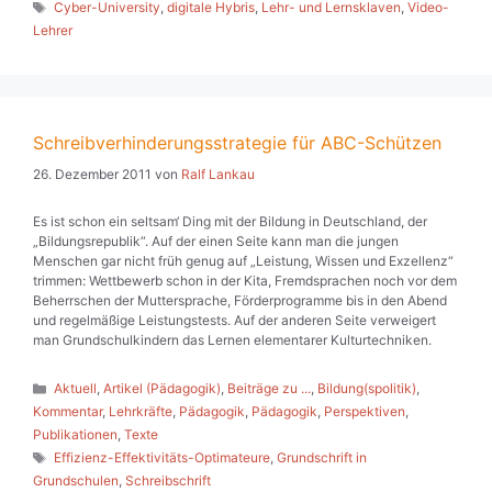
Schlagwörter
Cyber-University
,
digitale Hybris
,
Lehr- und Lernsklaven
,
Video-
Lehrer
Schreibverhinderungsstrategie für ABC-Schützen
26. Dezember 2011
von
Ralf Lankau
Es ist schon ein seltsam‘ Ding mit der Bildung in Deutschland, der
„Bildungsrepublik“. Auf der einen Seite kann man die jungen
Menschen gar nicht früh genug auf „Leistung, Wissen und Exzellenz“
trimmen: Wettbewerb schon in der Kita, Fremdsprachen noch vor dem
Beherrschen der Muttersprache, Förderprogramme bis in den Abend
und regelmäßige Leistungstests. Auf der anderen Seite verweigert
man Grundschulkindern das Lernen elementarer Kulturtechniken.
Kategorien
Aktuell
,
Artikel (Pädagogik)
,
Beiträge zu ...
,
Bildung(spolitik)
,
Kommentar
,
Lehrkräfte
,
Pädagogik
,
Pädagogik
,
Perspektiven
,
Publikationen
,
Texte
Schlagwörter
Effizienz-Effektivitäts-Optimateure
,
Grundschrift in
Grundschulen
,
Schreibschrift