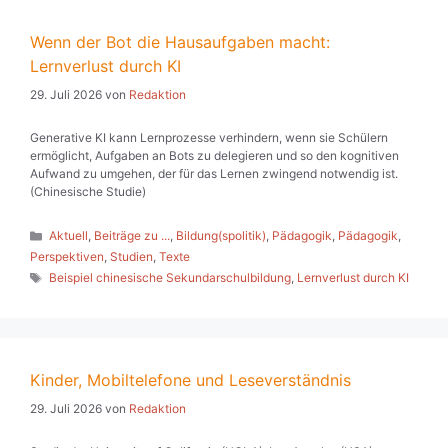
Wenn der Bot die Hausaufgaben macht:
Lernverlust durch KI
29. Juli 2026
von
Redaktion
Generative KI kann Lernprozesse verhindern, wenn sie Schülern
ermöglicht, Aufgaben an Bots zu delegieren und so den kognitiven
Aufwand zu umgehen, der für das Lernen zwingend notwendig ist.
(Chinesische Studie)
Kategorien
Aktuell
,
Beiträge zu ...
,
Bildung(spolitik)
,
Pädagogik
,
Pädagogik
,
Perspektiven
,
Studien
,
Texte
Schlagwörter
Beispiel chinesische Sekundarschulbildung
,
Lernverlust durch KI
Kinder, Mobiltelefone und Leseverständnis
29. Juli 2026
von
Redaktion