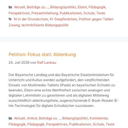
Kategorien
Aktuell
,
Beiträge zu ...
,
Bildung(spolitik)
,
Eltern
,
Pädagogik
,
Perspektiven
,
Pressemitteilung
,
Publikationen
,
Schule
,
Texte
Schlagwörter
KI in der Grundschule
,
KI-Seepferdchen
,
Petition gegen Tablet-
Zwang
,
technikfixierte Bildungspolitik
Petition: Fokus statt Ablenkung
24. Juli 2026
von
Ralf Lankau
Der Bayerische Landtag und das Bayerische Staatsministerium für
Unterricht und Kultus werden aufgefordert, den verpflichtenden
Einsatz von Multimedia-Tablets (iPads) an bayerischen Schulen zu
beenden, Eltern eine echte Wahlfreiheit zwischen analogen und
digitalen Lehrmitteln zu garantieren und als digitalen Mittelweg
ausschließlich ablenkungsfreie, augenschonende E-Book-Reader (E-
Ink-Technologie) für digitale Schulbücher zuzulassen.
Kategorien
Aktuell
,
Artikel
,
Beiträge zu ...
,
Bildung(spolitik)
,
Kommentar
,
Pädagogik
,
Pädagogik
,
Perspektiven
,
Publikationen
,
Schule
,
Texte