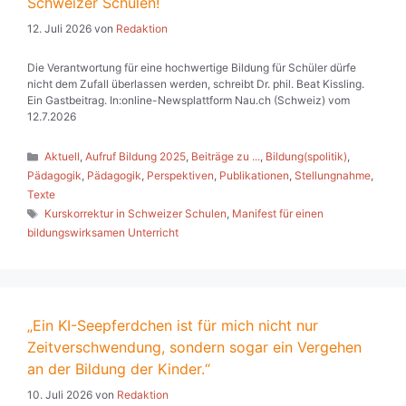
Schweizer Schulen!
12. Juli 2026
von
Redaktion
Die Verantwortung für eine hochwertige Bildung für Schüler dürfe
nicht dem Zufall überlassen werden, schreibt Dr. phil. Beat Kissling.
Ein Gastbeitrag. In:online-Newsplattform Nau.ch (Schweiz) vom
12.7.2026
Kategorien
Aktuell
,
Aufruf Bildung 2025
,
Beiträge zu ...
,
Bildung(spolitik)
,
Pädagogik
,
Pädagogik
,
Perspektiven
,
Publikationen
,
Stellungnahme
,
Texte
Schlagwörter
Kurskorrektur in Schweizer Schulen
,
Manifest für einen
bildungswirksamen Unterricht
„Ein KI-Seepferdchen ist für mich nicht nur
Zeitverschwendung, sondern sogar ein Vergehen
an der Bildung der Kinder.“
10. Juli 2026
von
Redaktion