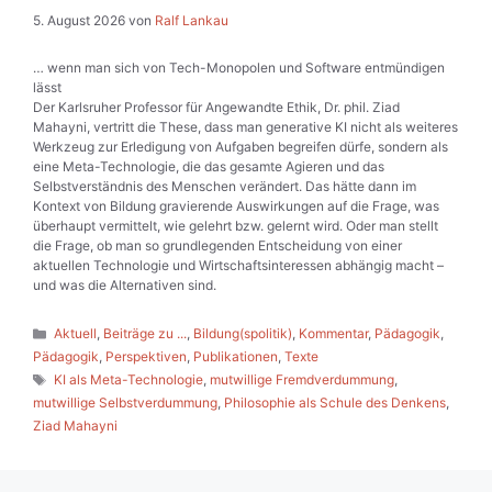
5. August 2026
von
Ralf Lankau
… wenn man sich von Tech-Monopolen und Software entmündigen
lässt
Der Karlsruher Professor für Angewandte Ethik, Dr. phil. Ziad
Mahayni, vertritt die These, dass man generative KI nicht als weiteres
Werkzeug zur Erledigung von Aufgaben begreifen dürfe, sondern als
eine Meta-Technologie, die das gesamte Agieren und das
Selbstverständnis des Menschen verändert. Das hätte dann im
Kontext von Bildung gravierende Auswirkungen auf die Frage, was
überhaupt vermittelt, wie gelehrt bzw. gelernt wird. Oder man stellt
die Frage, ob man so grundlegenden Entscheidung von einer
aktuellen Technologie und Wirtschaftsinteressen abhängig macht –
und was die Alternativen sind.
Kategorien
Aktuell
,
Beiträge zu ...
,
Bildung(spolitik)
,
Kommentar
,
Pädagogik
,
Pädagogik
,
Perspektiven
,
Publikationen
,
Texte
Schlagwörter
KI als Meta-Technologie
,
mutwillige Fremdverdummung
,
mutwillige Selbstverdummung
,
Philosophie als Schule des Denkens
,
Ziad Mahayni