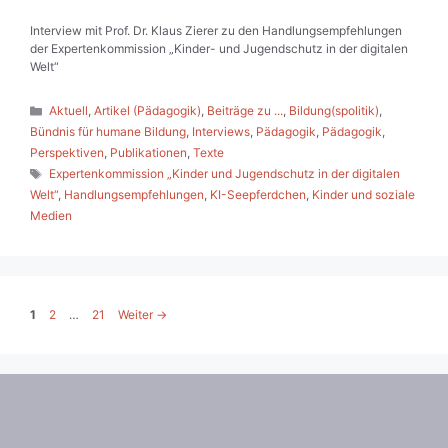
Interview mit Prof. Dr. Klaus Zierer zu den Handlungsempfehlungen
der Expertenkommission „Kinder- und Jugendschutz in der digitalen
Welt“
Kategorien
Aktuell
,
Artikel (Pädagogik)
,
Beiträge zu ...
,
Bildung(spolitik)
,
Bündnis für humane Bildung
,
Interviews
,
Pädagogik
,
Pädagogik
,
Perspektiven
,
Publikationen
,
Texte
Schlagwörter
Expertenkommission „Kinder und Jugendschutz in der digitalen
Welt“
,
Handlungsempfehlungen
,
KI-Seepferdchen
,
Kinder und soziale
Medien
Seite
Seite
Seite
1
2
…
21
Weiter
→
© 2026 Die pädagogische Wende
• Erstellt mit
GeneratePress