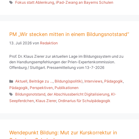
Schlagwörter
Fokus statt Ablenkung
,
iPad-Zwang an Bayerns Schulen
PM „Wir stecken mitten in einem Bildungsnotstand“
13. Juli 2026
von
Redaktion
Prof. Dr. Klaus Zierer zur aktuellen Lage im Bildungssystem und zu
den Handlungsempfehlungen der Prien-Expertenkommission.
Offenburg / Stuttgart. Pressemitteilung vom 13-7-2026
Kategorien
Aktuell
,
Beiträge zu ...
,
Bildung(spolitik)
,
Interviews
,
Pädagogik
,
Pädagogik
,
Perspektiven
,
Publikationen
Schlagwörter
Bildungsnotstand
,
der Abschlussbericht Digitalisierung
,
KI-
Seepferdchen
,
Klaus Zierer
,
Ordinarius für Schulpädagogik
Wendepunkt Bildung: Mut zur Kurskorrektur in