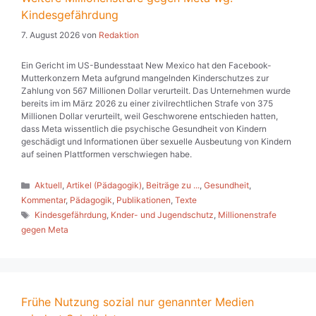
Kindesgefährdung
7. August 2026
von
Redaktion
Ein Gericht im US-Bundesstaat New Mexico hat den Facebook-
Mutterkonzern Meta aufgrund mangelnden Kinderschutzes zur
Zahlung von 567 Millionen Dollar verurteilt. Das Unternehmen wurde
bereits im im März 2026 zu einer zivilrechtlichen Strafe von 375
Millionen Dollar verurteilt, weil Geschworene entschieden hatten,
dass Meta wissentlich die psychische Gesundheit von Kindern
geschädigt und Informationen über sexuelle Ausbeutung von Kindern
auf seinen Plattformen verschwiegen habe.
Kategorien
Aktuell
,
Artikel (Pädagogik)
,
Beiträge zu ...
,
Gesundheit
,
Kommentar
,
Pädagogik
,
Publikationen
,
Texte
Schlagwörter
Kindesgefährdung
,
Knder- und Jugendschutz
,
Millionenstrafe
gegen Meta
Frühe Nutzung sozial nur genannter Medien