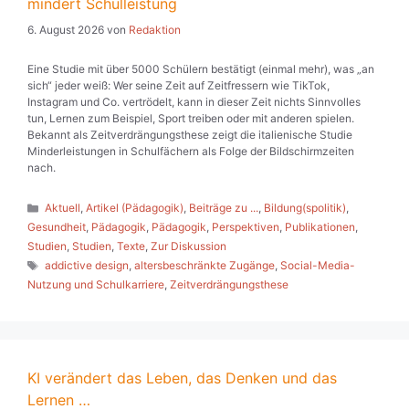
mindert Schulleistung
6. August 2026
von
Redaktion
Eine Studie mit über 5000 Schülern bestätigt (einmal mehr), was „an
sich“ jeder weiß: Wer seine Zeit auf Zeitfressern wie TikTok,
Instagram und Co. vertrödelt, kann in dieser Zeit nichts Sinnvolles
tun, Lernen zum Beispiel, Sport treiben oder mit anderen spielen.
Bekannt als Zeitverdrängungsthese zeigt die italienische Studie
Minderleistungen in Schulfächern als Folge der Bildschirmzeiten
nach.
Kategorien
Aktuell
,
Artikel (Pädagogik)
,
Beiträge zu ...
,
Bildung(spolitik)
,
Gesundheit
,
Pädagogik
,
Pädagogik
,
Perspektiven
,
Publikationen
,
Studien
,
Studien
,
Texte
,
Zur Diskussion
Schlagwörter
addictive design
,
altersbeschränkte Zugänge
,
Social-Media-
Nutzung und Schulkarriere
,
Zeitverdrängungsthese
KI verändert das Leben, das Denken und das
Lernen …