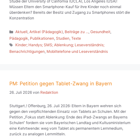
Studie der University of California (UCLA), Los Angeles (USA):
Müssen Eltern den Smartphone-Kauf für ihre Kinder noch einmal
überdenken? Bereits der Besitz und Zugang zu Smartphones stört die
Konzentration
Kategorien
Aktuell
,
Artikel (Pädagogik)
,
Beiträge zu ...
,
Gesundheit
,
Pädagogik
,
Publikationen
,
Studien
,
Texte
Schlagwörter
Kinder; Handys; SMS; Ablenkung; Leseverständnis;
Benachrichtigungen
,
Mobiltelefone und Leseverständnis
PM: Petition gegen Tablet-Zwang in Bayern
26. Juli 2026
von
Redaktion
Stuttgart / Offenburg, 26. Juli 2026: Eltern in Bayern wehren sich
gegen den verpflichtenden Einsatz von Tablets an Schulen. Mit der
Petition „Fokus statt Ablenkung: Ende des iPad-Zwangs an Bayerns
Schulen“ fordern sie vom Bayerischen Landtag und Kultusministerium
eine Kehrtwende: weg vom Tablet als permanentem Lernmedium,
zurück zu analogen Lernmitteln.