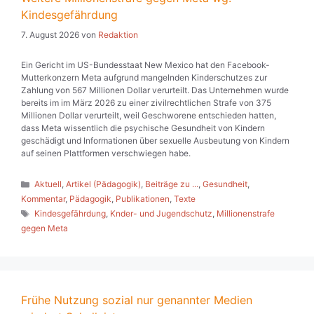
Kindesgefährdung
7. August 2026
von
Redaktion
Ein Gericht im US-Bundesstaat New Mexico hat den Facebook-
Mutterkonzern Meta aufgrund mangelnden Kinderschutzes zur
Zahlung von 567 Millionen Dollar verurteilt. Das Unternehmen wurde
bereits im im März 2026 zu einer zivilrechtlichen Strafe von 375
Millionen Dollar verurteilt, weil Geschworene entschieden hatten,
dass Meta wissentlich die psychische Gesundheit von Kindern
geschädigt und Informationen über sexuelle Ausbeutung von Kindern
auf seinen Plattformen verschwiegen habe.
Kategorien
Aktuell
,
Artikel (Pädagogik)
,
Beiträge zu ...
,
Gesundheit
,
Kommentar
,
Pädagogik
,
Publikationen
,
Texte
Schlagwörter
Kindesgefährdung
,
Knder- und Jugendschutz
,
Millionenstrafe
gegen Meta
Frühe Nutzung sozial nur genannter Medien