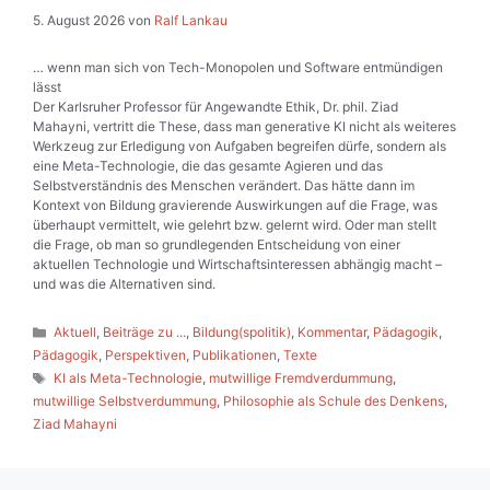
5. August 2026
von
Ralf Lankau
… wenn man sich von Tech-Monopolen und Software entmündigen
lässt
Der Karlsruher Professor für Angewandte Ethik, Dr. phil. Ziad
Mahayni, vertritt die These, dass man generative KI nicht als weiteres
Werkzeug zur Erledigung von Aufgaben begreifen dürfe, sondern als
eine Meta-Technologie, die das gesamte Agieren und das
Selbstverständnis des Menschen verändert. Das hätte dann im
Kontext von Bildung gravierende Auswirkungen auf die Frage, was
überhaupt vermittelt, wie gelehrt bzw. gelernt wird. Oder man stellt
die Frage, ob man so grundlegenden Entscheidung von einer
aktuellen Technologie und Wirtschaftsinteressen abhängig macht –
und was die Alternativen sind.
Kategorien
Aktuell
,
Beiträge zu ...
,
Bildung(spolitik)
,
Kommentar
,
Pädagogik
,
Pädagogik
,
Perspektiven
,
Publikationen
,
Texte
Schlagwörter
KI als Meta-Technologie
,
mutwillige Fremdverdummung
,
mutwillige Selbstverdummung
,
Philosophie als Schule des Denkens
,
Ziad Mahayni