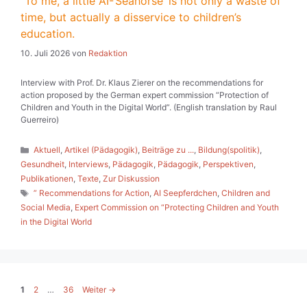
“To me, a little AI-‘Seahorse’ is not only a waste of
time, but actually a disservice to children’s
education.
10. Juli 2026
von
Redaktion
Interview with Prof. Dr. Klaus Zierer on the recommendations for
action proposed by the German expert commission “Protection of
Children and Youth in the Digital World”. (English translation by Raul
Guerreiro)
Kategorien
Aktuell
,
Artikel (Pädagogik)
,
Beiträge zu ...
,
Bildung(spolitik)
,
Gesundheit
,
Interviews
,
Pädagogik
,
Pädagogik
,
Perspektiven
,
Publikationen
,
Texte
,
Zur Diskussion
Schlagwörter
” Recommendations for Action
,
AI Seepferdchen
,
Children and
Social Media
,
Expert Commission on “Protecting Children and Youth
in the Digital World
Seite
Seite
Seite
1
2
…
36
Weiter
→