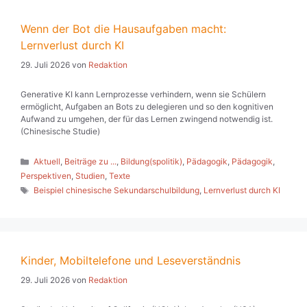
Wenn der Bot die Hausaufgaben macht:
Lernverlust durch KI
29. Juli 2026
von
Redaktion
Generative KI kann Lernprozesse verhindern, wenn sie Schülern
ermöglicht, Aufgaben an Bots zu delegieren und so den kognitiven
Aufwand zu umgehen, der für das Lernen zwingend notwendig ist.
(Chinesische Studie)
Kategorien
Aktuell
,
Beiträge zu ...
,
Bildung(spolitik)
,
Pädagogik
,
Pädagogik
,
Perspektiven
,
Studien
,
Texte
Schlagwörter
Beispiel chinesische Sekundarschulbildung
,
Lernverlust durch KI
Kinder, Mobiltelefone und Leseverständnis
29. Juli 2026
von
Redaktion