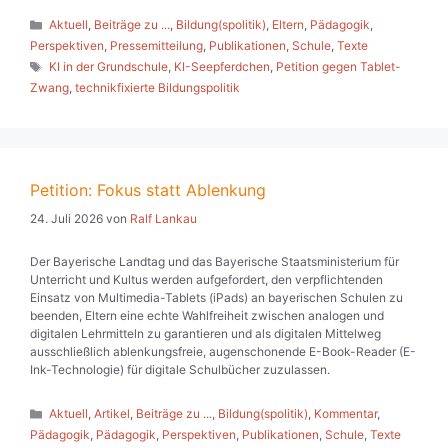
Kategorien
Aktuell
,
Beiträge zu ...
,
Bildung(spolitik)
,
Eltern
,
Pädagogik
,
Perspektiven
,
Pressemitteilung
,
Publikationen
,
Schule
,
Texte
Schlagwörter
KI in der Grundschule
,
KI-Seepferdchen
,
Petition gegen Tablet-
Zwang
,
technikfixierte Bildungspolitik
Petition: Fokus statt Ablenkung
24. Juli 2026
von
Ralf Lankau
Der Bayerische Landtag und das Bayerische Staatsministerium für
Unterricht und Kultus werden aufgefordert, den verpflichtenden
Einsatz von Multimedia-Tablets (iPads) an bayerischen Schulen zu
beenden, Eltern eine echte Wahlfreiheit zwischen analogen und
digitalen Lehrmitteln zu garantieren und als digitalen Mittelweg
ausschließlich ablenkungsfreie, augenschonende E-Book-Reader (E-
Ink-Technologie) für digitale Schulbücher zuzulassen.
Kategorien
Aktuell
,
Artikel
,
Beiträge zu ...
,
Bildung(spolitik)
,
Kommentar
,
Pädagogik
,
Pädagogik
,
Perspektiven
,
Publikationen
,
Schule
,
Texte