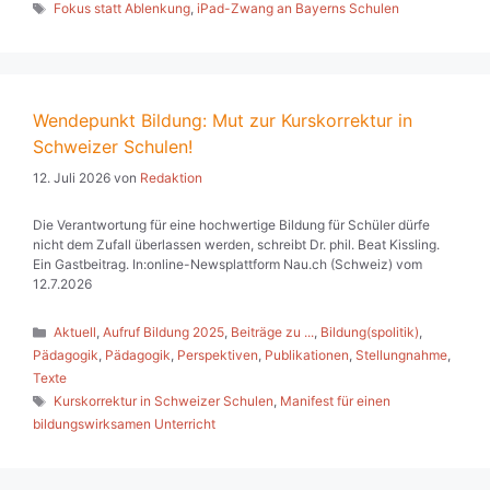
Schlagwörter
Fokus statt Ablenkung
,
iPad-Zwang an Bayerns Schulen
Wendepunkt Bildung: Mut zur Kurskorrektur in
Schweizer Schulen!
12. Juli 2026
von
Redaktion
Die Verantwortung für eine hochwertige Bildung für Schüler dürfe
nicht dem Zufall überlassen werden, schreibt Dr. phil. Beat Kissling.
Ein Gastbeitrag. In:online-Newsplattform Nau.ch (Schweiz) vom
12.7.2026
Kategorien
Aktuell
,
Aufruf Bildung 2025
,
Beiträge zu ...
,
Bildung(spolitik)
,
Pädagogik
,
Pädagogik
,
Perspektiven
,
Publikationen
,
Stellungnahme
,
Texte
Schlagwörter
Kurskorrektur in Schweizer Schulen
,
Manifest für einen
bildungswirksamen Unterricht