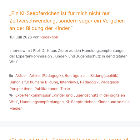
„Ein KI-Seepferdchen ist für mich nicht nur
Zeitverschwendung, sondern sogar ein Vergehen
an der Bildung der Kinder.“
10. Juli 2026
von
Redaktion
Interview mit Prof. Dr. Klaus Zierer zu den Handlungsempfehlungen
der Expertenkommission „Kinder- und Jugendschutz in der digitalen
Welt“
Kategorien
Aktuell
,
Artikel (Pädagogik)
,
Beiträge zu ...
,
Bildung(spolitik)
,
Bündnis für humane Bildung
,
Interviews
,
Pädagogik
,
Pädagogik
,
Perspektiven
,
Publikationen
,
Texte
Schlagwörter
Expertenkommission „Kinder und Jugendschutz in der digitalen
Welt“
,
Handlungsempfehlungen
,
KI-Seepferdchen
,
Kinder und soziale
Medien