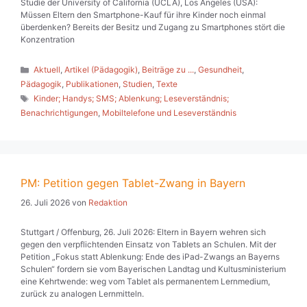
Studie der University of California (UCLA), Los Angeles (USA):
Müssen Eltern den Smartphone-Kauf für ihre Kinder noch einmal
überdenken? Bereits der Besitz und Zugang zu Smartphones stört die
Konzentration
Kategorien
Aktuell
,
Artikel (Pädagogik)
,
Beiträge zu ...
,
Gesundheit
,
Pädagogik
,
Publikationen
,
Studien
,
Texte
Schlagwörter
Kinder; Handys; SMS; Ablenkung; Leseverständnis;
Benachrichtigungen
,
Mobiltelefone und Leseverständnis
PM: Petition gegen Tablet-Zwang in Bayern
26. Juli 2026
von
Redaktion
Stuttgart / Offenburg, 26. Juli 2026: Eltern in Bayern wehren sich
gegen den verpflichtenden Einsatz von Tablets an Schulen. Mit der
Petition „Fokus statt Ablenkung: Ende des iPad-Zwangs an Bayerns
Schulen“ fordern sie vom Bayerischen Landtag und Kultusministerium
eine Kehrtwende: weg vom Tablet als permanentem Lernmedium,
zurück zu analogen Lernmitteln.