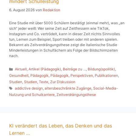
mindert Schulleistung
6. August 2026
von
Redaktion
Eine Studie mit über 5000 Schülern bestätigt (einmal mehr), was „an
sich“ jeder weiß: Wer seine Zeit auf Zeitfressern wie TikTok,
Instagram und Co. vertrödelt, kann in dieser Zeit nichts Sinnvolles
tun, Lernen zum Beispiel, Sport treiben oder mit anderen spielen.
Bekannt als Zeitverdrängungsthese zeigt die italienische Studie
Minderleistungen in Schulfächern als Folge der Bildschirmzeiten
nach.
Kategorien
Aktuell
,
Artikel (Pädagogik)
,
Beiträge zu ...
,
Bildung(spolitik)
,
Gesundheit
,
Pädagogik
,
Pädagogik
,
Perspektiven
,
Publikationen
,
Studien
,
Studien
,
Texte
,
Zur Diskussion
Schlagwörter
addictive design
,
altersbeschränkte Zugänge
,
Social-Media-
Nutzung und Schulkarriere
,
Zeitverdrängungsthese
KI verändert das Leben, das Denken und das
Lernen …