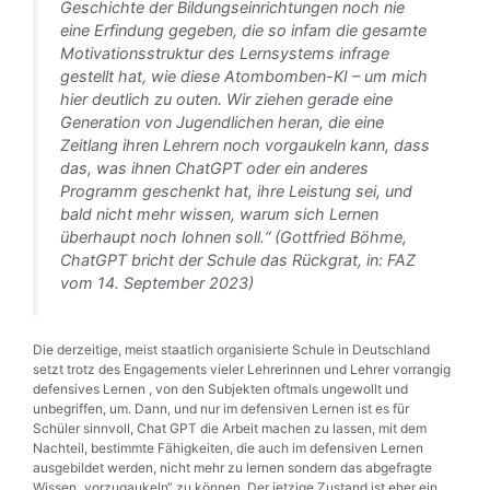
Geschichte der Bildungseinrichtungen noch nie
eine Erfindung gegeben, die so infam die gesamte
Motivationsstruktur des Lernsystems infrage
gestellt hat, wie diese Atombomben-KI – um mich
hier deutlich zu outen. Wir ziehen gerade eine
Generation von Jugendlichen heran, die eine
Zeitlang ihren Lehrern noch vorgaukeln kann, dass
das, was ihnen ChatGPT oder ein anderes
Programm geschenkt hat, ihre Leistung sei, und
bald nicht mehr wissen, warum sich Lernen
überhaupt noch lohnen soll.“ (Gottfried Böhme,
ChatGPT bricht der Schule das Rückgrat, in: FAZ
vom 14. September 2023)
Die derzeitige, meist staatlich organisierte Schule in Deutschland
setzt trotz des Engagements vieler Lehrerinnen und Lehrer vorrangig
defensives Lernen , von den Subjekten oftmals ungewollt und
unbegriffen, um. Dann, und nur im defensiven Lernen ist es für
Schüler sinnvoll, Chat GPT die Arbeit machen zu lassen, mit dem
Nachteil, bestimmte Fähigkeiten, die auch im defensiven Lernen
ausgebildet werden, nicht mehr zu lernen sondern das abgefragte
Wissen „vorzugaukeln“ zu können. Der jetzige Zustand ist eher ein