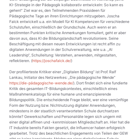
KI-Strategie in der Pädagogik kollaborativ entwickeln: So kann es
gehen!“ Ziel war es, den Teilnehmenden Praxisideen für
Pädagogische Tage an ihren Einrichtungen mitzugeben. Joscha
Falck entwickelt u.a. ein Modell für KI Kompetenzen für verschiedene
Schulstufen, einschließlich der Grundschule. Auch wenn er an
bestimmten Punkten kritische Anmerkungen formuliert, geht er aber
davon aus, dass KI die Bildungslandschaft revolutioniere. Seine
Beschäftigung mit diesen neuen Entwicklungen ist recht affin zu
digitalen Anwendungen in der Schulverwaltung, wie u.a. „AI
Leadership“, Schulleitung: Verstehen, anwenden, mitgestalten,
reflektieren. (
https://joschafalck.de/
)
Der profilierteste Kritiker einer „Digitalen Bildung“ ist Prof. Ralf
Lankau, Initiator des Netzwerkes: „Die pädagogische Wende“
https://die-pädagogische-wende.de/
). Dort findet sich eine fundierte
Kritik des gesamten IT-Bildungskontextes, einschließlich eines
Maßnahmenkatalogs für eine humane und emanzipierende
Bildungspolitik. Die entscheidende Frage bleibt, wer eine vernünftige
Form der Nutzung bzw. Nichtnutzung digitaler Anwendungen,
mindestens in der staatlich verantworteten Schule durchsetzen
könnte? Gewerkschaften und Personalräte legen sich ungern mit
einer digital affinen und -kenntnislosen Mitgliedschaft an. Hier hat die
IT Industrie bereits Fakten gesetzt, die Influencer haben erfolgreich
gearbeitet. Trotz des beachtlichen Engagements von Teilen der GEW
gibt es keine konsistente Ablehnung einer digitalisierten Schule.