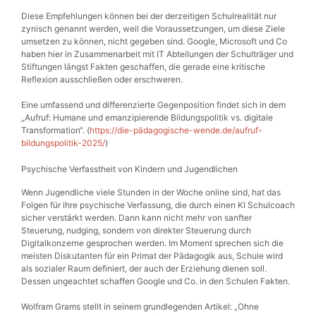
Diese Empfehlungen können bei der derzeitigen Schulrealität nur
zynisch genannt werden, weil die Voraussetzungen, um diese Ziele
umsetzen zu können, nicht gegeben sind. Google, Microsoft und Co
haben hier in Zusammenarbeit mit IT Abteilungen der Schulträger und
Stiftungen längst Fakten geschaffen, die gerade eine kritische
Reflexion ausschließen oder erschweren.
Eine umfassend und differenzierte Gegenposition findet sich in dem
„Aufruf: Humane und emanzipierende Bildungspolitik vs. digitale
Transformation“. (
https://die-pädagogische-wende.de/aufruf-
bildungspolitik-2025/
)
Psychische Verfasstheit von Kindern und Jugendlichen
Wenn Jugendliche viele Stunden in der Woche online sind, hat das
Folgen für ihre psychische Verfassung, die durch einen KI Schulcoach
sicher verstärkt werden. Dann kann nicht mehr von sanfter
Steuerung, nudging, sondern von direkter Steuerung durch
Digitalkonzerne gesprochen werden. Im Moment sprechen sich die
meisten Diskutanten für ein Primat der Pädagogik aus, Schule wird
als sozialer Raum definiert, der auch der Erziehung dienen soll.
Dessen ungeachtet schaffen Google und Co. in den Schulen Fakten.
Wolfram Grams stellt in seinem grundlegenden Artikel: „Ohne