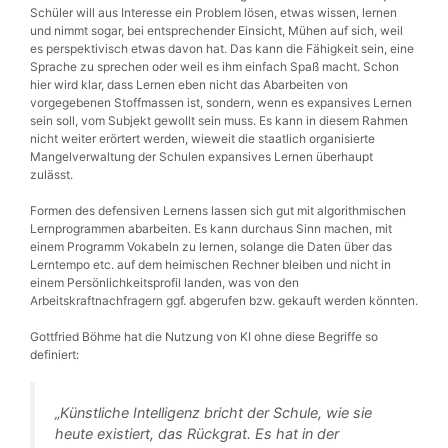
Schüler will aus Interesse ein Problem lösen, etwas wissen, lernen
und nimmt sogar, bei entsprechender Einsicht, Mühen auf sich, weil
es perspektivisch etwas davon hat. Das kann die Fähigkeit sein, eine
Sprache zu sprechen oder weil es ihm einfach Spaß macht. Schon
hier wird klar, dass Lernen eben nicht das Abarbeiten von
vorgegebenen Stoffmassen ist, sondern, wenn es expansives Lernen
sein soll, vom Subjekt gewollt sein muss. Es kann in diesem Rahmen
nicht weiter erörtert werden, wieweit die staatlich organisierte
Mangelverwaltung der Schulen expansives Lernen überhaupt
zulässt.
Formen des defensiven Lernens lassen sich gut mit algorithmischen
Lernprogrammen abarbeiten. Es kann durchaus Sinn machen, mit
einem Programm Vokabeln zu lernen, solange die Daten über das
Lerntempo etc. auf dem heimischen Rechner bleiben und nicht in
einem Persönlichkeitsprofil landen, was von den
Arbeitskraftnachfragern ggf. abgerufen bzw. gekauft werden könnten.
Gottfried Böhme hat die Nutzung von KI ohne diese Begriffe so
definiert:
„Künstliche Intelligenz bricht der Schule, wie sie
heute existiert, das Rückgrat. Es hat in der