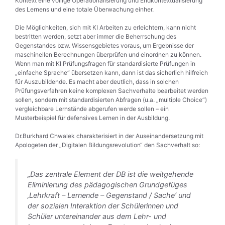
Kontext eine völlige Operationalisierung und Endkontextualisierung
des Lernens und eine totale Überwachung einher.
Die Möglichkeiten, sich mit KI Arbeiten zu erleichtern, kann nicht
bestritten werden, setzt aber immer die Beherrschung des
Gegenstandes bzw. Wissensgebietes voraus, um Ergebnisse der
maschinellen Berechnungen überprüfen und einordnen zu können.
Wenn man mit KI Prüfungsfragen für standardisierte Prüfungen in
„einfache Sprache“ übersetzen kann, dann ist das sicherlich hilfreich
für Auszubildende. Es macht aber deutlich, dass in solchen
Prüfungsverfahren keine komplexen Sachverhalte bearbeitet werden
sollen, sondern mit standardisierten Abfragen (u.a. „multiple Choice“)
vergleichbare Lernstände abgerufen werde sollen – ein
Musterbeispiel für defensives Lernen in der Ausbildung.
Dr.Burkhard Chwalek charakterisiert in der Auseinandersetzung mit
Apologeten der „Digitalen Bildungsrevolution“ den Sachverhalt so:
„Das zentrale Element der DB ist die weitgehende
Eliminierung des pädagogischen Grundgefüges
‚Lehrkraft – Lernende – Gegenstand / Sache‘ und
der sozialen Interaktion der Schülerinnen und
Schüler untereinander aus dem Lehr- und