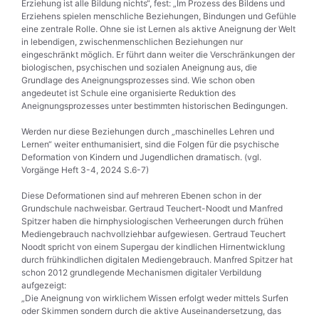
Erziehung ist alle Bildung nichts“, fest: „Im Prozess des Bildens und
Erziehens spielen menschliche Beziehungen, Bindungen und Gefühle
eine zentrale Rolle. Ohne sie ist Lernen als aktive Aneignung der Welt
in lebendigen, zwischenmenschlichen Beziehungen nur
eingeschränkt möglich. Er führt dann weiter die Verschränkungen der
biologischen, psychischen und sozialen Aneignung aus, die
Grundlage des Aneignungsprozesses sind. Wie schon oben
angedeutet ist Schule eine organisierte Reduktion des
Aneignungsprozesses unter bestimmten historischen Bedingungen.
Werden nur diese Beziehungen durch „maschinelles Lehren und
Lernen“ weiter enthumanisiert, sind die Folgen für die psychische
Deformation von Kindern und Jugendlichen dramatisch. (vgl.
Vorgänge Heft 3-4, 2024 S.6-7)
Diese Deformationen sind auf mehreren Ebenen schon in der
Grundschule nachweisbar. Gertraud Teuchert-Noodt und Manfred
Spitzer haben die hirnphysiologischen Verheerungen durch frühen
Mediengebrauch nachvollziehbar aufgewiesen. Gertraud Teuchert
Noodt spricht von einem Supergau der kindlichen Hirnentwicklung
durch frühkindlichen digitalen Mediengebrauch. Manfred Spitzer hat
schon 2012 grundlegende Mechanismen digitaler Verbildung
aufgezeigt:
„Die Aneignung von wirklichem Wissen erfolgt weder mittels Surfen
oder Skimmen sondern durch die aktive Auseinandersetzung, das