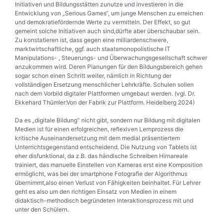
Initiativen und Bildungsstätten zunutze und investieren in die
Entwicklung von „Serious Games“, um junge Menschen zu erreichen
und demokratiefördernde Werte zu vermitteln. Der Effekt, so gut
gemeint solche Initiativen auch sind,dürfte aber überschaubar sein.
Zu konstatieren ist, dass gegen eine milliardenschwere,
marktwirtschaftliche, ggf. auch staatsmonopolistische IT
Manipulations- , Steuerungs- und Überwachungsgesellschaft schwer
anzukommen wird. Deren Planungen für den Bildungsbereich gehen
sogar schon einen Schritt weiter, nämlich in Richtung der
vollständigen Ersetzung menschlicher Lehrkräfte. Schulen sollen
nach dem Vorbild digitaler Plattformen umgebaut werden. (vgl. Dr.
Ekkehard Thümler:Von der Fabrik zur Plattform. Heidelberg 2024)
Da es „digitale Bildung“ nicht gibt, sondern nur Bildung mit digitalen
Medien ist für einen erfolgreichen, reflexiven Lernprozess die
kritische Auseinandersetzung mit dem medial präsentiertem
Unterrichtsgegenstand entscheidend. Die Nutzung von Tablets ist
eher disfunktional, da z.B. das händische Schreiben Hirnareale
trainiert, das manuelle Einstellen von Kameras erst eine Komposition
ermöglicht, was bei der smartphone Fotografie der Algorithmus
übernimmt,also einen Verlust von Fähigkeiten beinhaltet. Für Lehrer
geht es also um den richtigen Einsatz von Medien in einem
didaktisch-methodisch begründeten Interaktionsprozess mit und
unter den Schülern.