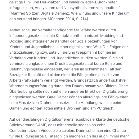
geistige Hin- und Her-Wälzen und immer-wieder-Durchkneten,
Infragestellen, Analysieren und Neusynthetisieren von Inhalten.“
(Manfred Spitzer: Digitale Demenz. Wie wir uns und unsere Kinder um
den Verstand bringen. München 2014, S. 214)
Ästhetische und verhaltensprägende Maßstäbe werden durch
Influencer gesetzt, soziale Kontakte enthumanisiert, Mobbing und
Doxxing sind integraler Bestandteil der Sozialbeziehungen von
Kindern und Jugendlichen in einer digitalisierten Welt. Die Folgen der
Entsozialisierung bzw. Entzivilisierung (Seppmann) können im
Verhalten von Kindern und Jugendlichen studiert werden: Sie sind
vereinzelt, unglaublichem Druck ausgesetzt, auf kurze Reize und
Belohnungsimpulse eingestellt, verlieren im schlimmsten Fall den
Bezug zur Realität und bilden nicht die Fähigkeiten aus, die von
Arbeitskraftkäufern verlangt werden. Grundsätzlich ändert sich ihre
Wahrnehmungserfahrung durch den Dauerkonsum von Bildern. Ohne
Übertreibung sollte noch auf einen anderen Effekt der Digitalisierung
hingewiesen werden. Gute Gamer können allerdings ihre Fähigkeiten
beim Einsatz von Drohnen einsetzen, die Handlungsweisen beim
Gamen und echten Töten mittels Drohnen sind am PC gleich.
Auf der diesjährigen Digitalkonferenz re:publica erklärte der deutsche
Spieleverband GAME, dass mittlerweile sechs von zehn
Computernutzern Videospiele spielen. Darin sehe man eine Chance
für die Bildungsarbeit. Tatsächlich machen sich das auch immer mehr