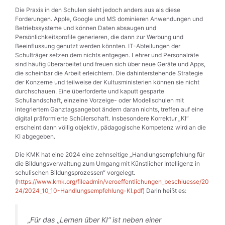
Die Praxis in den Schulen sieht jedoch anders aus als diese
Forderungen. Apple, Google und MS dominieren Anwendungen und
Betriebssysteme und können Daten absaugen und
Persönlichkeitsprofile generieren, die dann zur Werbung und
Beeinflussung genutzt werden könnten. IT-Abteilungen der
Schulträger setzen dem nichts entgegen. Lehrer und Personalräte
sind häufig überarbeitet und freuen sich über neue Geräte und Apps,
die scheinbar die Arbeit erleichtern. Die dahinterstehende Strategie
der Konzerne und teilweise der Kultusministerien können sie nicht
durchschauen. Eine überforderte und kaputt gesparte
Schullandschaft, einzelne Vorzeige- oder Modellschulen mit
integriertem Ganztagsangebot ändern daran nichts, treffen auf eine
digital präformierte Schülerschaft. Insbesondere Korrektur „KI“
erscheint dann völlig objektiv, pädagogische Kompetenz wird an die
KI abgegeben.
Die KMK hat eine 2024 eine zehnseitige „Handlungsempfehlung für
die Bildungsverwaltung zum Umgang mit Künstlicher Intelligenz in
schulischen Bildungsprozessen“ vorgelegt.
(
https://www.kmk.org/fileadmin/veroeffentlichungen_beschluesse/20
24/2024_10_10-Handlungsempfehlung-KI.pdf
) Darin heißt es:
„Für das „Lernen über KI“ ist neben einer