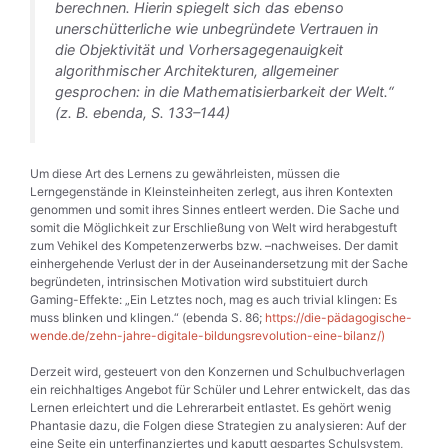
berechnen. Hierin spiegelt sich das ebenso
unerschütterliche wie unbegründete Vertrauen in
die Objektivität und Vorhersagegenauigkeit
algorithmischer Architekturen, allgemeiner
gesprochen: in die Mathematisierbarkeit der Welt.“
(z. B. ebenda, S. 133–144)
Um diese Art des Lernens zu gewährleisten, müssen die
Lerngegenstände in Kleinsteinheiten zerlegt, aus ihren Kontexten
genommen und somit ihres Sinnes entleert werden. Die Sache und
somit die Möglichkeit zur Erschließung von Welt wird herabgestuft
zum Vehikel des Kompetenzerwerbs bzw. –nachweises. Der damit
einhergehende Verlust der in der Auseinandersetzung mit der Sache
begründeten, intrinsischen Motivation wird substituiert durch
Gaming-Effekte: „Ein Letztes noch, mag es auch trivial klingen: Es
muss blinken und klingen.“ (ebenda S. 86;
https://die-pädagogische-
wende.de/zehn-jahre-digitale-bildungsrevolution-eine-bilanz/)
Derzeit wird, gesteuert von den Konzernen und Schulbuchverlagen
ein reichhaltiges Angebot für Schüler und Lehrer entwickelt, das das
Lernen erleichtert und die Lehrerarbeit entlastet. Es gehört wenig
Phantasie dazu, die Folgen diese Strategien zu analysieren: Auf der
eine Seite ein unterfinanziertes und kaputt gespartes Schulsystem,