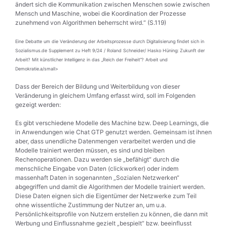
ändert sich die Kommunikation zwischen Menschen sowie zwischen
Mensch und Maschine, wobei die Koordination der Prozesse
zunehmend von Algorithmen beherrscht wird.“ (S.119)
Eine Debatte um die Veränderung der Arbeitsprozesse durch Digitalisierung findet sich in
Sozialismus.de Supplement zu Heft 9/24 / Roland Schneider/ Hasko Hüning: Zukunft der
Arbeit? Mit künstlicher Intelligenz in das „Reich der Freiheit“? Arbeit und
Demokratie.a/small>
Dass der Bereich der Bildung und Weiterbildung von dieser
Veränderung in gleichem Umfang erfasst wird, soll im Folgenden
gezeigt werden:
Es gibt verschiedene Modelle des Machine bzw. Deep Learnings, die
in Anwendungen wie Chat GTP genutzt werden. Gemeinsam ist ihnen
aber, dass unendliche Datenmengen verarbeitet werden und die
Modelle trainiert werden müssen, es sind und bleiben
Rechenoperationen. Dazu werden sie „befähigt“ durch die
menschliche Eingabe von Daten (clickworker) oder indem
massenhaft Daten in sogenannten „Sozialen Netzwerken“
abgegriffen und damit die Algorithmen der Modelle trainiert werden.
Diese Daten eignen sich die Eigentümer der Netzwerke zum Teil
ohne wissentliche Zustimmung der Nutzer an, um u.a.
Persönlichkeitsprofile von Nutzern erstellen zu können, die dann mit
Werbung und Einflussnahme gezielt „bespielt“ bzw. beeinflusst