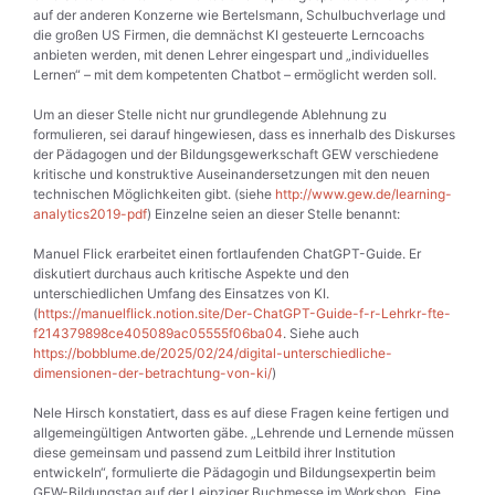
auf der anderen Konzerne wie Bertelsmann, Schulbuchverlage und
die großen US Firmen, die demnächst KI gesteuerte Lerncoachs
anbieten werden, mit denen Lehrer eingespart und „individuelles
Lernen“ – mit dem kompetenten Chatbot – ermöglicht werden soll.
Um an dieser Stelle nicht nur grundlegende Ablehnung zu
formulieren, sei darauf hingewiesen, dass es innerhalb des Diskurses
der Pädagogen und der Bildungsgewerkschaft GEW verschiedene
kritische und konstruktive Auseinandersetzungen mit den neuen
technischen Möglichkeiten gibt. (siehe
http://www.gew.de/learning-
analytics2019-pdf
) Einzelne seien an dieser Stelle benannt:
Manuel Flick erarbeitet einen fortlaufenden ChatGPT-Guide. Er
diskutiert durchaus auch kritische Aspekte und den
unterschiedlichen Umfang des Einsatzes von KI.
(
https://manuelflick.notion.site/Der-ChatGPT-Guide-f-r-Lehrkr-fte-
f214379898ce405089ac05555f06ba04
. Siehe auch
https://bobblume.de/2025/02/24/digital-unterschiedliche-
dimensionen-der-betrachtung-von-ki/
)
Nele Hirsch konstatiert, dass es auf diese Fragen keine fertigen und
allgemeingültigen Antworten gäbe. „Lehrende und Lernende müssen
diese gemeinsam und passend zum Leitbild ihrer Institution
entwickeln“, formulierte die Pädagogin und Bildungsexpertin beim
GEW-Bildungstag auf der Leipziger Buchmesse im Workshop „Eine