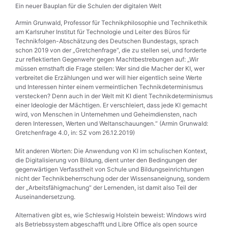
Ein neuer Bauplan für die Schulen der digitalen Welt
Armin Grunwald, Professor für Technikphilosophie und Technikethik
am Karlsruher Institut für Technologie und Leiter des Büros für
Technikfolgen-Abschätzung des Deutschen Bundestags, sprach
schon 2019 von der „Gretchenfrage“, die zu stellen sei, und forderte
zur reflektierten Gegenwehr gegen Machtbestrebungen auf: „Wir
müssen ernsthaft die Frage stellen: Wer sind die Macher der KI, wer
verbreitet die Erzählungen und wer will hier eigentlich seine Werte
und Interessen hinter einem vermeintlichen Technikdeterminismus
verstecken? Denn auch in der Welt mit KI dient Technikdeterminismus
einer Ideologie der Mächtigen. Er verschleiert, dass jede KI gemacht
wird, von Menschen in Unternehmen und Geheimdiensten, nach
deren Interessen, Werten und Weltanschauungen.“ (Armin Grunwald:
Gretchenfrage 4.0, in: SZ vom 26.12.2019)
Mit anderen Worten: Die Anwendung von KI im schulischen Kontext,
die Digitalisierung von Bildung, dient unter den Bedingungen der
gegenwärtigen Verfasstheit von Schule und Bildungseinrichtungen
nicht der Technikbeherrschung oder der Wissensaneignung, sondern
der „Arbeitsfähigmachung“ der Lernenden, ist damit also Teil der
Auseinandersetzung.
Alternativen gibt es, wie Schleswig Holstein beweist: Windows wird
als Betriebssystem abgeschafft und Libre Office als open source