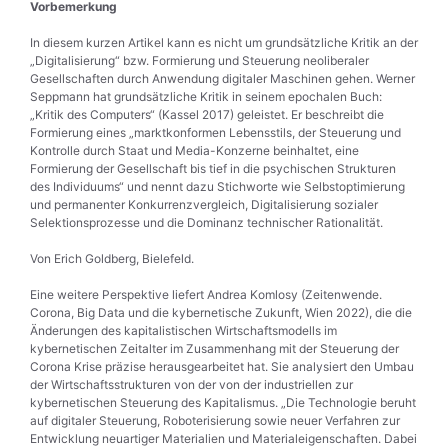
Vorbemerkung
In diesem kurzen Artikel kann es nicht um grundsätzliche Kritik an der
„Digitalisierung“ bzw. Formierung und Steuerung neoliberaler
Gesellschaften durch Anwendung digitaler Maschinen gehen. Werner
Seppmann hat grundsätzliche Kritik in seinem epochalen Buch:
„Kritik des Computers“ (Kassel 2017) geleistet. Er beschreibt die
Formierung eines „marktkonformen Lebensstils, der Steuerung und
Kontrolle durch Staat und Media-Konzerne beinhaltet, eine
Formierung der Gesellschaft bis tief in die psychischen Strukturen
des Individuums“ und nennt dazu Stichworte wie Selbstoptimierung
und permanenter Konkurrenzvergleich, Digitalisierung sozialer
Selektionsprozesse und die Dominanz technischer Rationalität.
Von Erich Goldberg, Bielefeld.
Eine weitere Perspektive liefert Andrea Komlosy (Zeitenwende.
Corona, Big Data und die kybernetische Zukunft, Wien 2022), die die
Änderungen des kapitalistischen Wirtschaftsmodells im
kybernetischen Zeitalter im Zusammenhang mit der Steuerung der
Corona Krise präzise herausgearbeitet hat. Sie analysiert den Umbau
der Wirtschaftsstrukturen von der von der industriellen zur
kybernetischen Steuerung des Kapitalismus. „Die Technologie beruht
auf digitaler Steuerung, Roboterisierung sowie neuer Verfahren zur
Entwicklung neuartiger Materialien und Materialeigenschaften. Dabei