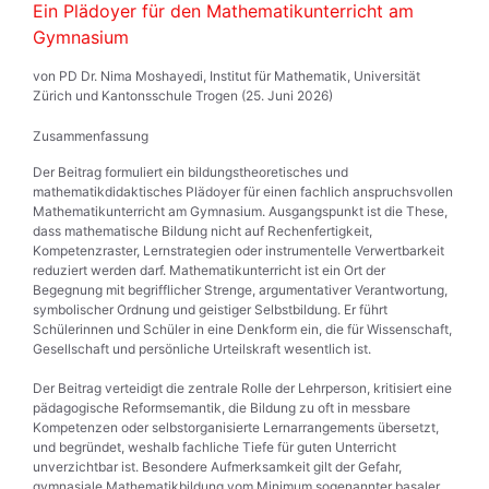
Ein Plädoyer für den Mathematikunterricht am
Gymnasium
von PD Dr. Nima Moshayedi, Institut für Mathematik, Universität
Zürich und Kantonsschule Trogen (25. Juni 2026)
Zusammenfassung
Der Beitrag formuliert ein bildungstheoretisches und
mathematikdidaktisches Plädoyer für einen fachlich anspruchsvollen
Mathematikunterricht am Gymnasium. Ausgangspunkt ist die These,
dass mathematische Bildung nicht auf Rechenfertigkeit,
Kompetenzraster, Lernstrategien oder instrumentelle Verwertbarkeit
reduziert werden darf. Mathematikunterricht ist ein Ort der
Begegnung mit begrifflicher Strenge, argumentativer Verantwortung,
symbolischer Ordnung und geistiger Selbstbildung. Er führt
Schülerinnen und Schüler in eine Denkform ein, die für Wissenschaft,
Gesellschaft und persönliche Urteilskraft wesentlich ist.
Der Beitrag verteidigt die zentrale Rolle der Lehrperson, kritisiert eine
pädagogische Reformsemantik, die Bildung zu oft in messbare
Kompetenzen oder selbstorganisierte Lernarrangements übersetzt,
und begründet, weshalb fachliche Tiefe für guten Unterricht
unverzichtbar ist. Besondere Aufmerksamkeit gilt der Gefahr,
gymnasiale Mathematikbildung vom Minimum sogenannter basaler