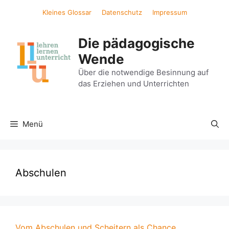
Zum
Kleines Glossar
Datenschutz
Impressum
Inhalt
springen
Die pädagogische
Wende
Über die notwendige Besinnung auf
das Erziehen und Unterrichten
Menü
Abschulen
Vom Abschulen und Scheitern als Chance