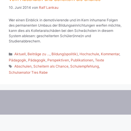
10. Juni 2014
von
Ralf Lankau
Wer einen Einblick in demotivierende und im Kern inhumane Folgen
des permanenten Umbaus der Bildungseinrichtungen werfen möchte,
kann dies als Kolletaralschäden bei den Schwächsten in diesem
System ablesen: gescheiterten Schüler(inne)n und
Studienabbrechern.
Kategorien
Aktuell
,
Beiträge zu ...
,
Bildung(spolitik)
,
Hochschule
,
Kommentar
,
Pädagogik
,
Pädagogik
,
Perspektiven
,
Publikationen
,
Texte
Schlagwörter
Abschulen
,
Scheitern als Chance
,
Schulempfehlung
,
Schulsenator Ties Rabe
© 2026 Die pädagogische Wende
• Erstellt mit
GeneratePress