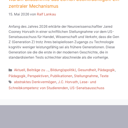
zentraler Mechanismus
15. Mai 2026
von
Ralf Lankau
Anfang des Jahres 2026 erklärte der Neurowissenschaftler Jared
Cooney Horvath in einer schriftlichen Stellungnahme vor dem US-
Senatsausschuss für Handel, Wissenschaft und Verkehr, dass die Gen
Z (Generation Z) trotz ihres beispiellosen Zugangs zu Technologie
kognitiv weniger leistungsfähig sei als frühere Generationen. Diese
Generation sie die die erste in der modernen Geschichte, die in
standardisierten Tests schlechter abschneide als die vorherige.
Kategorien
Aktuell
,
Beiträge zu ...
,
Bildung(spolitik)
,
Gesundheit
,
Pädagogik
,
Pädagogik
,
Perspektiven
,
Publikationen
,
Stellungnahme
,
Texte
Schlagwörter
abstraktes Denkvermögen
,
J.C. Horvath
,
Lese- und
Schreibkompetenz von Studierenden
,
US-Senatsausschuss
© 2026 Die pädagogische Wende
• Erstellt mit
GeneratePress