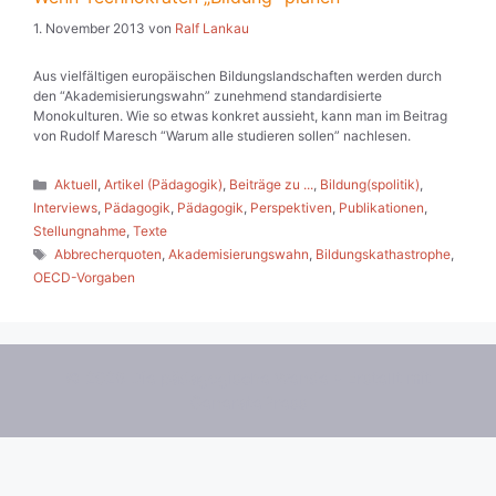
1. November 2013
von
Ralf Lankau
Aus vielfältigen europäischen Bildungslandschaften werden durch
den “Akademisierungs­wahn” zunehmend standardisierte
Monokulturen. Wie so etwas konkret aussieht, kann man im Beitrag
von Rudolf Maresch “Warum alle studieren sollen” nachlesen.
Kategorien
Aktuell
,
Artikel (Pädagogik)
,
Beiträge zu ...
,
Bildung(spolitik)
,
Interviews
,
Pädagogik
,
Pädagogik
,
Perspektiven
,
Publikationen
,
Stellungnahme
,
Texte
Schlagwörter
Abbrecherquoten
,
Akademisierungswahn
,
Bildungskathastrophe
,
OECD-Vorgaben
© 2026 Die pädagogische Wende
• Erstellt mit
GeneratePress