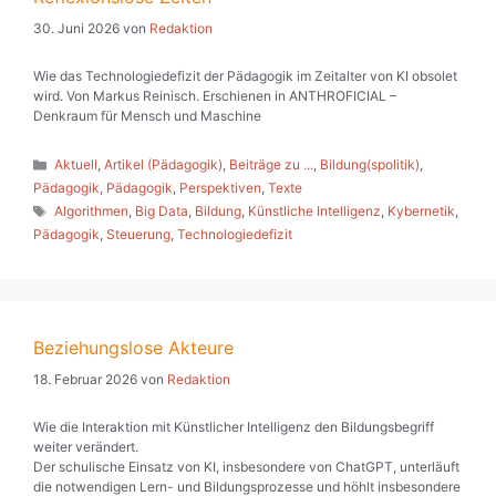
30. Juni 2026
von
Redaktion
Wie das Technologiedefizit der Pädagogik im Zeitalter von KI obsolet
wird. Von Markus Reinisch. Erschienen in ANTHROFICIAL –
Denkraum für Mensch und Maschine
Kategorien
Aktuell
,
Artikel (Pädagogik)
,
Beiträge zu ...
,
Bildung(spolitik)
,
Pädagogik
,
Pädagogik
,
Perspektiven
,
Texte
Schlagwörter
Algorithmen
,
Big Data
,
Bildung
,
Künstliche Intelligenz
,
Kybernetik
,
Pädagogik
,
Steuerung
,
Technologiedefizit
Beziehungslose Akteure
18. Februar 2026
von
Redaktion
Wie die Interaktion mit Künstlicher Intelligenz den Bildungsbegriff
weiter verändert.
Der schulische Einsatz von KI, insbesondere von ChatGPT, unterläuft
die notwendigen Lern- und Bildungsprozesse und höhlt insbesondere