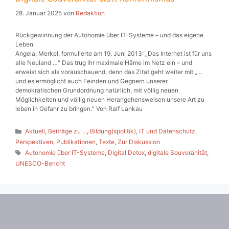
28. Januar 2025
von
Redaktion
Rückgewinnung der Autonomie über IT-Systeme – und das eigene
Leben.
Angela, Merkel, formulierte am 19. Juni 2013: „Das Internet ist für uns
alle Neuland …“ Das trug ihr maximale Häme im Netz ein – und
erweist sich als vorauschauend, denn das Zitat geht weiter mit „…
und es ermöglicht auch Feinden und Gegnern unserer
demokratischen Grundordnung natürlich, mit völlig neuen
Möglichkeiten und völlig neuen Herangehensweisen unsere Art zu
leben in Gefahr zu bringen.“ Von Ralf Lankau
Kategorien
Aktuell
,
Beiträge zu ...
,
Bildung(spolitik)
,
IT und Datenschutz
,
Perspektiven
,
Publikationen
,
Texte
,
Zur Diskussion
Schlagwörter
Autonomie über IT-Systeme
,
Digital Detox
,
digitale Souveränität
,
UNESCO-Bericht
© 2026 Die pädagogische Wende
• Erstellt mit
GeneratePress