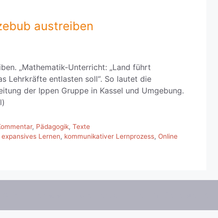
zebub austreiben
ben. „Mathematik-Unterricht: „Land führt
 Lehrkräfte entlasten soll“. So lautet die
eitung der Ippen Gruppe in Kassel und Umgebung.
l)
Kommentar
,
Pädagogik
,
Texte
,
expansives Lernen
,
kommunikativer Lernprozess
,
Online
© 2026 Die pädagogische Wende
• Erstellt mit
GeneratePress