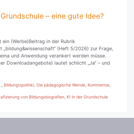
r Grundschule – eine gute Idee?
 ein (Werbe)Beitrag in der Rubrik
ft „bildung&wissenschaft“ (Heft 5/2026) zur Frage,
 Thema und Anwendung verankert werden müsse.
ger Downloadangebote) lautet schlicht „Ja“ – und
.
,
Bildung(spolitik)
,
Die pädagogische Wende
,
Kommentar
,
afizierung von Bildungsbiografien
,
KI in der Grundschule
© 2026 Die pädagogische Wende
• Erstellt mit
GeneratePress