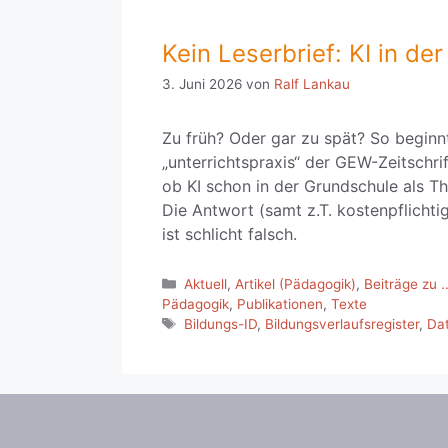
Kein Leserbrief: KI in de
3. Juni 2026
von
Ralf Lankau
Zu früh? Oder gar zu spät? So beginnt
„unterrichtspraxis“ der GEW-Zeitschri
ob KI schon in der Grundschule als
Die Antwort (samt z.T. kostenpflichti
ist schlicht falsch.
Kategorien
Aktuell
,
Artikel (Pädagogik)
,
Beiträge zu ..
Pädagogik
,
Publikationen
,
Texte
Schlagwörter
Bildungs-ID
,
Bildungsverlaufsregister
,
Dat