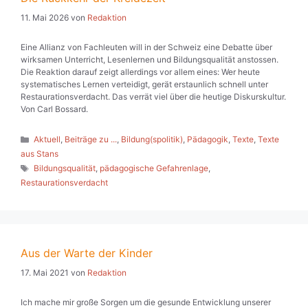
11. Mai 2026
von
Redaktion
Eine Allianz von Fachleuten will in der Schweiz eine Debatte über
wirksamen Unterricht, Lesenlernen und Bildungsqualität anstossen.
Die Reaktion darauf zeigt allerdings vor allem eines: Wer heute
systematisches Lernen verteidigt, gerät erstaunlich schnell unter
Restaurationsverdacht. Das verrät viel über die heutige Diskurskultur.
Von Carl Bossard.
Kategorien
Aktuell
,
Beiträge zu ...
,
Bildung(spolitik)
,
Pädagogik
,
Texte
,
Texte
aus Stans
Schlagwörter
Bildungsqualität
,
pädagogische Gefahrenlage
,
Restaurationsverdacht
Aus der Warte der Kinder
17. Mai 2021
von
Redaktion
Ich mache mir große Sorgen um die gesunde Entwicklung unserer