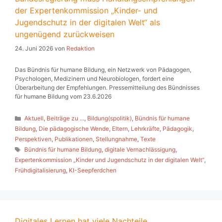
der Expertenkommission „Kinder- und
Jugendschutz in der digitalen Welt“ als
ungenügend zurückweisen
24. Juni 2026
von
Redaktion
Das Bündnis für humane Bildung, ein Netzwerk von Pädagogen,
Psychologen, Medizinern und Neurobiologen, fordert eine
Überarbeitung der Empfehlungen. Pressemitteilung des Bündnisses
für humane Bildung vom 23.6.2026
Kategorien
Aktuell
,
Beiträge zu ...
,
Bildung(spolitik)
,
Bündnis für humane
Bildung
,
Die pädagogische Wende
,
Eltern
,
Lehrkräfte
,
Pädagogik
,
Perspektiven
,
Publikationen
,
Stellungnahme
,
Texte
Schlagwörter
Bündnis für humane Bildung
,
digitale Vernachlässigung
,
Expertenkommission „Kinder und Jugendschutz in der digitalen Welt“
,
Frühdigitalisierung
,
KI-Seepferdchen
Digitales Lernen hat viele Nachteile