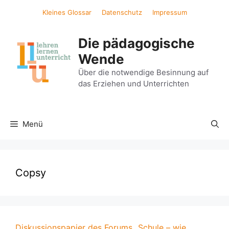
Zum
Kleines Glossar
Datenschutz
Impressum
Inhalt
springen
Die pädagogische
Wende
Über die notwendige Besinnung auf
das Erziehen und Unterrichten
Menü
Copsy
Diskussionspapier des Forums „Schule – wie