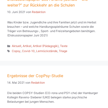
weiter?“ zur Rückkehr an die Schulen
10. Juni 2021
von
Redaktion
Was Kinder bzw. Jugendliche und ihre Familien jetzt und im Herbst
brauchen – und welche Handlungsspielräume Schulen sowie die
Träger von Betreuungs-, Sport- und Freizeitangeboten benötigen.
(Diskussionspapier Juni 2021)
Kategorien
Aktuell
,
Artikel
,
Artikel (Pädagogik)
,
Texte
Schlagwörter
Copsy
,
Covid-10
,
Lernrückstände
,
Triage
Ergebnisse der CopPsy-Studie
14. Mai 2021
von
Redaktion
Die beiden COPSY-Studien (CO-rona und PSY-che) der Hamburger
Kollegin Ravens-Sieberer (UKE) belegen starke psychische
Belastungen bei jungen Menschen.