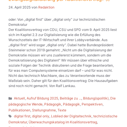
24. April 2025
von
Redaktion
oder: Von „digital first“ über „digital only“ zur technizistischen
Demokratur
Der Koalitionsvertrag von CDU, CSU und SPD vom 9. April 2025 liest
sich im Kapitel 2.3 zur Digitalisierung wie die Erfüllung des
Wunschzettels der IT-Wirtschaft und ihrer Lobbyverbände. Aus
„digital first“ wird sogar „digital only“. Dabei hatte Bundespräsident
Steinmeier schon 2019 gemahnt: „Nicht um die Digitalisierung der
Demokratie müssen wir uns zuallererst kümmern, sondern um die
Demokratisierung des Digitalen!“ Wir müssen über ethische und
soziale Folgen der Technik diskutieren und die Frage beantworten,
für was man Computersysteme einsetzen darf – und für was nicht.
Nicht das technisch Machbare, das zu Verantwortende muss der
Maßstab sein. Daher gilt für den Koalitionsvertrag: Die Hausaufgaben
sind noch nicht gemacht. Von Ralf Lankau.
Kategorien
Aktuell
,
Aufruf Bildung 2025
,
Beiträge zu ...
,
Bildung(spolitik)
,
Die
pädagogische Wende
,
Pädagogik
,
Pädagogik
,
Perspektiven
,
Publikationen
,
Stellungnahme
,
Texte
Schlagwörter
digital first
,
digital only
,
Loblied der Digitaltechnik
,
technizistische
Demokratur
,
Überwachungskatalog im Koalitionsvertrag
,