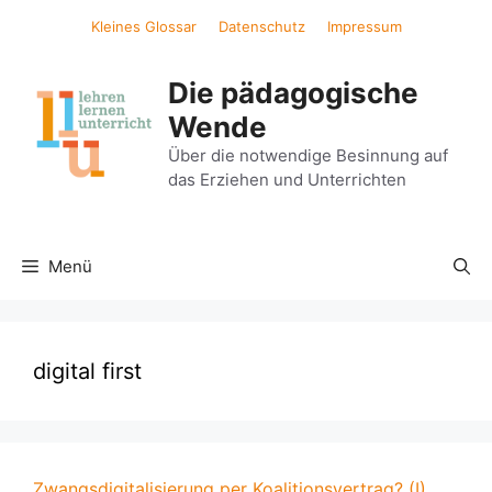
Zum
Kleines Glossar
Datenschutz
Impressum
Inhalt
springen
Die pädagogische
Wende
Über die notwendige Besinnung auf
das Erziehen und Unterrichten
Menü
digital first
Zwangsdigitalisierung per Koalitionsvertrag? (I)