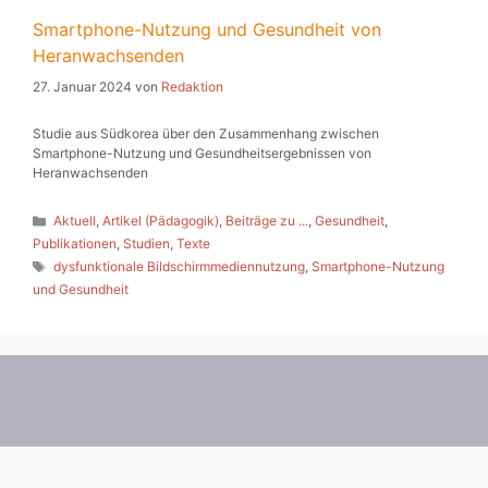
Smartphone-Nutzung und Gesundheit von
Heranwachsenden
27. Januar 2024
von
Redaktion
Studie aus Südkorea über den Zusammenhang zwischen
Smartphone-Nutzung und Gesundheitsergebnissen von
Heranwachsenden
Kategorien
Aktuell
,
Artikel (Pädagogik)
,
Beiträge zu ...
,
Gesundheit
,
Publikationen
,
Studien
,
Texte
Schlagwörter
dysfunktionale Bildschirmmediennutzung
,
Smartphone-Nutzung
und Gesundheit
© 2026 Die pädagogische Wende
• Erstellt mit
GeneratePress