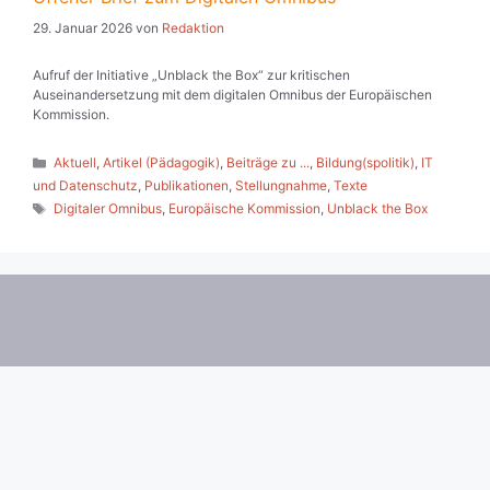
29. Januar 2026
von
Redaktion
Aufruf der Initiative „Unblack the Box“ zur kritischen
Auseinandersetzung mit dem digitalen Omnibus der Europäischen
Kommission.
Kategorien
Aktuell
,
Artikel (Pädagogik)
,
Beiträge zu ...
,
Bildung(spolitik)
,
IT
und Datenschutz
,
Publikationen
,
Stellungnahme
,
Texte
Schlagwörter
Digitaler Omnibus
,
Europäische Kommission
,
Unblack the Box
© 2026 Die pädagogische Wende
• Erstellt mit
GeneratePress