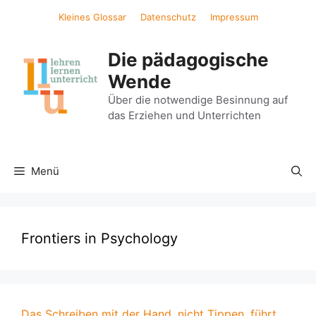
Zum
Kleines Glossar
Datenschutz
Impressum
Inhalt
springen
Die pädagogische
Wende
Über die notwendige Besinnung auf
das Erziehen und Unterrichten
Menü
Frontiers in Psychology
Das Schreiben mit der Hand, nicht Tippen, führt