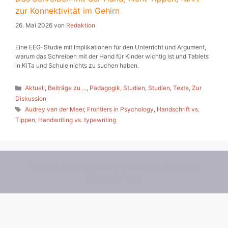
zur Konnektivität im Gehirn
26. Mai 2026
von
Redaktion
Eine EEG-Studie mit Implikationen für den Unterricht und Argument,
warum das Schreiben mit der Hand für Kinder wichtig ist und Tablets
in KiTa und Schule nichts zu suchen haben.
Kategorien
Aktuell
,
Beiträge zu ...
,
Pädagogik
,
Studien
,
Studien
,
Texte
,
Zur
Diskussion
Schlagwörter
Audrey van der Meer
,
Frontiers in Psychology
,
Handschrift vs.
Tippen
,
Handwriting vs. typewriting
© 2026 Die pädagogische Wende
• Erstellt mit
GeneratePress