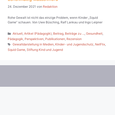
24. Dezember 2021
von
Redaktion
Rohe Gewalt ist nicht das einzige Problem, wenn Kinder „Squid
Game“ schauen. Von Uwe Büsching, Ralf Lankau und Ingo Leipner
Kategorien
Aktuell
,
Artikel (Pädagogik)
,
Beitrag
,
Beiträge zu ...
,
Gesundheit
,
Pädagogik
,
Perspektiven
,
Publikationen
,
Rezension
Schlagwörter
Gewaltdarstellung in Medien
,
KInder- und Jugendschutz
,
NetFlix
,
Squid Game
,
Stiftung Kind und Jugend
© 2026 Die pädagogische Wende
• Erstellt mit
GeneratePress