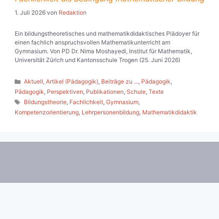
1. Juli 2026
von
Redaktion
Ein bildungstheoretisches und mathematikdidaktisches Plädoyer für
einen fachlich anspruchsvollen Mathematikunterricht am
Gymnasium. Von PD Dr. Nima Moshayedi, Institut für Mathematik,
Universität Zürich und Kantonsschule Trogen (25. Juni 2026)
Kategorien
Aktuell
,
Artikel (Pädagogik)
,
Beiträge zu ...
,
Pädagogik
,
Pädagogik
,
Perspektiven
,
Publikationen
,
Schule
,
Texte
Schlagwörter
Bildungstheorie
,
Fachlichkeit
,
Gymnasium
,
Kompetenzorientierung
,
Lehrpersonenbildung
,
Mathematikdidaktik
© 2026 Die pädagogische Wende
• Erstellt mit
GeneratePress