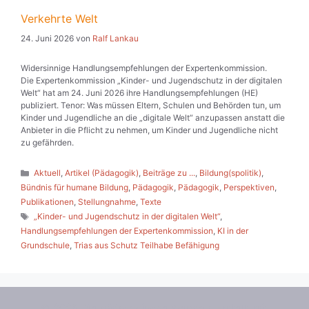
Verkehrte Welt
24. Juni 2026
von
Ralf Lankau
Widersinnige Handlungsempfehlungen der Expertenkommission.
Die Expertenkommission „Kinder- und Jugendschutz in der digitalen
Welt“ hat am 24. Juni 2026 ihre Handlungsempfehlungen (HE)
publiziert. Tenor: Was müssen Eltern, Schulen und Behörden tun, um
Kinder und Jugendliche an die „digitale Welt“ anzupassen anstatt die
Anbieter in die Pflicht zu nehmen, um Kinder und Jugendliche nicht
zu gefährden.
Kategorien
Aktuell
,
Artikel (Pädagogik)
,
Beiträge zu ...
,
Bildung(spolitik)
,
Bündnis für humane Bildung
,
Pädagogik
,
Pädagogik
,
Perspektiven
,
Publikationen
,
Stellungnahme
,
Texte
Schlagwörter
„Kinder- und Jugendschutz in der digitalen Welt“
,
Handlungsempfehlungen der Expertenkommission
,
KI in der
Grundschule
,
Trias aus Schutz Teilhabe Befähigung
© 2026 Die pädagogische Wende
• Erstellt mit