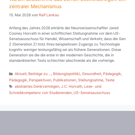
zentraler Mechanismus
15. Mai 2026
von
Ralf Lankau
Anfang des Jahres 2026 erklärte der Neurowissenschaftler Jared
Cooney Horvath in einer schriftlichen Stellungnahme vor dem US-
Senatsausschuss für Handel, Wissenschaft und Verkehr, dass die Gen
Z (Generation Z) trotz ihres beispiellosen Zugangs zu Technologie
kognitiv weniger leistungsfähig sei als frühere Generationen. Diese
Generation sie die die erste in der modernen Geschichte, die in
standardisierten Tests schlechter abschneide als die vorherige.
Kategorien
Aktuell
,
Beiträge zu ...
,
Bildung(spolitik)
,
Gesundheit
,
Pädagogik
,
Pädagogik
,
Perspektiven
,
Publikationen
,
Stellungnahme
,
Texte
Schlagwörter
abstraktes Denkvermögen
,
J.C. Horvath
,
Lese- und
Schreibkompetenz von Studierenden
,
US-Senatsausschuss
© 2026 Die pädagogische Wende
• Erstellt mit
GeneratePress