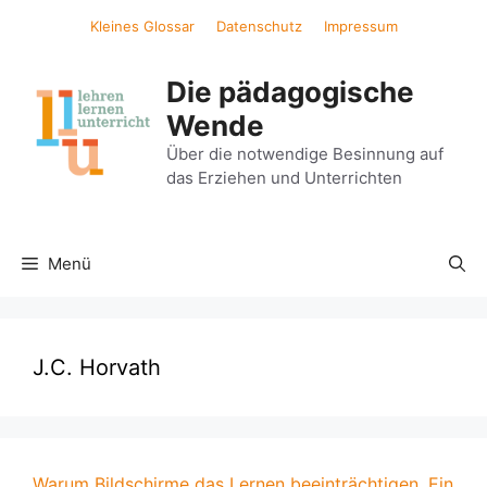
Zum
Kleines Glossar
Datenschutz
Impressum
Inhalt
springen
Die pädagogische
Wende
Über die notwendige Besinnung auf
das Erziehen und Unterrichten
Menü
J.C. Horvath
Warum Bildschirme das Lernen beeinträchtigen. Ein