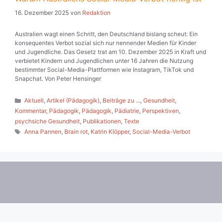
16. Dezember 2025
von
Redaktion
Australien wagt einen Schritt, den Deutschland bislang scheut: Ein
konsequentes Verbot sozial sich nur nennender Medien für Kinder
und Jugendliche. Das Gesetz trat am 10. Dezember 2025 in Kraft und
verbietet Kindern und Jugendlichen unter 16 Jahren die Nutzung
bestimmter Social-Media-Plattformen wie Instagram, TikTok und
Snapchat. Von Peter Hensinger
Kategorien
Aktuell
,
Artikel (Pädagogik)
,
Beiträge zu ...
,
Gesundheit
,
Kommentar
,
Pädagogik
,
Pädagogik
,
Pädiatrie
,
Perspektiven
,
psychsiche Gesundheit
,
Publikationen
,
Texte
Schlagwörter
Anna Pannen
,
Brain rot
,
Katrin Klöpper
,
Social-Media-Verbot
© 2026 Die pädagogische Wende
• Erstellt mit
GeneratePress