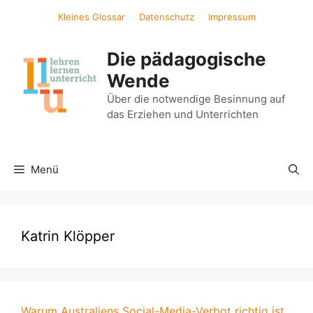
Zum
Kleines Glossar
Datenschutz
Impressum
Inhalt
springen
Die pädagogische
Wende
Über die notwendige Besinnung auf
das Erziehen und Unterrichten
Menü
Katrin Klöpper
Warum Australiens Social-Media-Verbot richtig ist