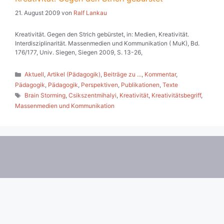
21. August 2009
von
Ralf Lankau
Kreativität. Gegen den Strich gebürstet, in: Medien, Kreativität.
Interdisziplinarität. Massenmedien und Kommunikation ( MuK), Bd.
176/177, Univ. Siegen, Siegen 2009, S. 13-26,
Kategorien
Aktuell
,
Artikel (Pädagogik)
,
Beiträge zu ...
,
Kommentar
,
Pädagogik
,
Pädagogik
,
Perspektiven
,
Publikationen
,
Texte
Schlagwörter
Brain Storming
,
Csikszentmihalyi
,
Kreativität
,
Kreativitätsbegriff
,
Massenmedien und Kommunikation
© 2026 Die pädagogische Wende
• Erstellt mit
GeneratePress