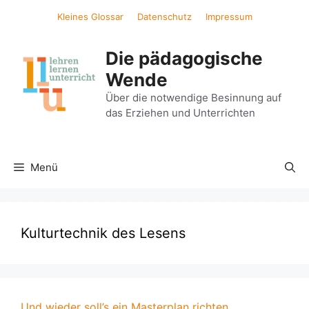
Zum
Kleines Glossar
Datenschutz
Impressum
Inhalt
springen
Die pädagogische
Wende
Über die notwendige Besinnung auf
das Erziehen und Unterrichten
Menü
Kulturtechnik des Lesens
Und wieder soll’s ein Masterplan richten