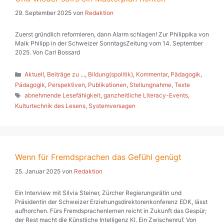
29. September 2025
von
Redaktion
Zuerst gründlich reformieren, dann Alarm schlagen! Zur Philippika von
Maik Philipp in der Schweizer SonntagsZeitung vom 14. September
2025. Von Carl Bossard
Kategorien
Aktuell
,
Beiträge zu ...
,
Bildung(spolitik)
,
Kommentar
,
Pädagogik
,
Pädagogik
,
Perspektiven
,
Publikationen
,
Stellungnahme
,
Texte
Schlagwörter
abnehmende Lesefähigkeit
,
ganzheitliche Literacy-Events
,
Kulturtechnik des Lesens
,
Systemversagen
Wenn für Fremdsprachen das Gefühl genügt
25. Januar 2025
von
Redaktion
Ein Interview mit Silvia Steiner, Zürcher Regierungsrätin und
Präsidentin der Schweizer Erziehungsdirektorenkonferenz EDK, lässt
aufhorchen. Fürs Fremdsprachenlernen reicht in Zukunft das Gespür;
der Rest macht die Künstliche Intelligenz KI. Ein Zwischenruf. Von