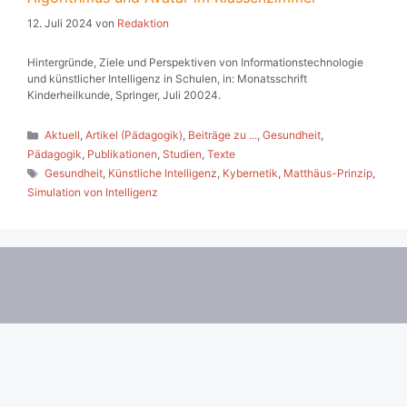
12. Juli 2024
von
Redaktion
Hintergründe, Ziele und Perspektiven von Informationstechnologie
und künstlicher Intelligenz in Schulen, in: Monatsschrift
Kinderheilkunde, Springer, Juli 20024.
Kategorien
Aktuell
,
Artikel (Pädagogik)
,
Beiträge zu ...
,
Gesundheit
,
Pädagogik
,
Publikationen
,
Studien
,
Texte
Schlagwörter
Gesundheit
,
Künstliche Intelligenz
,
Kybernetik
,
Matthäus-Prinzip
,
Simulation von Intelligenz
© 2026 Die pädagogische Wende
• Erstellt mit
GeneratePress