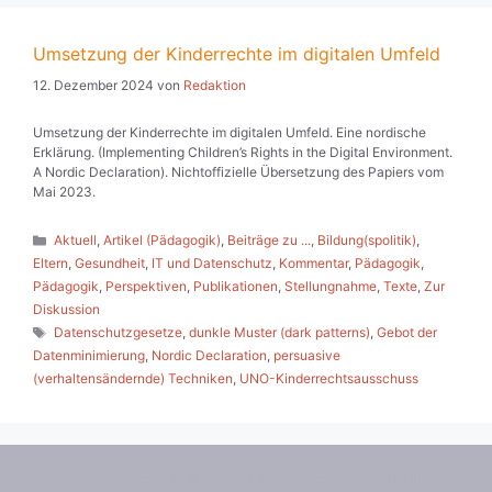
Umsetzung der Kinderrechte im digitalen Umfeld
12. Dezember 2024
von
Redaktion
Umsetzung der Kinderrechte im digitalen Umfeld. Eine nordische
Erklärung. (Implementing Children’s Rights in the Digital Environment.
A Nordic Declaration). Nichtoffizielle Übersetzung des Papiers vom
Mai 2023.
Kategorien
Aktuell
,
Artikel (Pädagogik)
,
Beiträge zu ...
,
Bildung(spolitik)
,
Eltern
,
Gesundheit
,
IT und Datenschutz
,
Kommentar
,
Pädagogik
,
Pädagogik
,
Perspektiven
,
Publikationen
,
Stellungnahme
,
Texte
,
Zur
Diskussion
Schlagwörter
Datenschutzgesetze
,
dunkle Muster (dark patterns)
,
Gebot der
Datenminimierung
,
Nordic Declaration
,
persuasive
(verhaltensändernde) Techniken
,
UNO-Kinderrechtsausschuss
© 2026 Die pädagogische Wende
• Erstellt mit