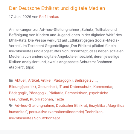
Der Deutsche Ethikrat und digitale Medien
17. Juni 2026
von
Ralf Lankau
Anmerkungen zur Ad-hoc-Stellungnahme „Schutz, Teilhabe und
Befähigung von Kindern und Jugendlichen in der digitalen Welt“ des
Ethik-Rats. Die Presse verkürzt auf „Ethikrat gegen Social-Media-
Verbot“. Im Text steht Gegenteiliges: „Der Ethikrat plädiert für ein
risikobasiertes und abgestuftes Schutzkonzept, dass neben sozialen
Medien auch andere digitale Angebote einbezieht, deren jeweilige
Risiken analysiert und jeweils angepasste Schutzmaßnahmen
etabliert“. (dpa)
Kategorien
Aktuell
,
Artikel
,
Artikel (Pädagogik)
,
Beiträge zu ...
,
Bildung(spolitik)
,
Gesundheit
,
IT und Datenschutz
,
Kommentar
,
Pädagogik
,
Pädagogik
,
Pädiatrie
,
Perspektiven
,
psychsiche
Gesundheit
,
Publikationen
,
Texte
Schlagwörter
Ad-hoc-Stellungnahme
,
Deutscher Ethikrat
,
Enzyklika „Magnifica
humanitas“
,
persuasive (verhaltensändernde) Techniken
,
risikobasiertes Schutzkonzept