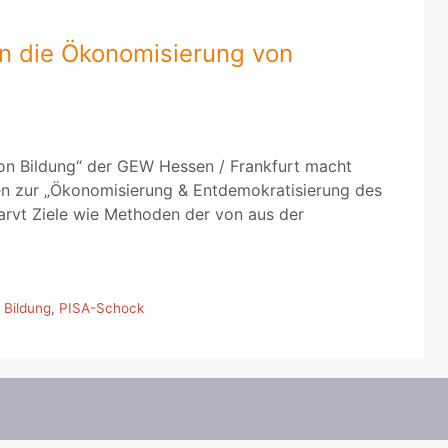
 die Ökonomisierung von
on Bildung“ der GEW Hessen / Frankfurt macht
n zur „Ökonomisierung & Entdemokratisierung des
arvt Ziele wie Methoden der von aus der
.
 Bildung
,
PISA-Schock
© 2026 Die pädagogische Wende
• Erstellt mit
GeneratePress