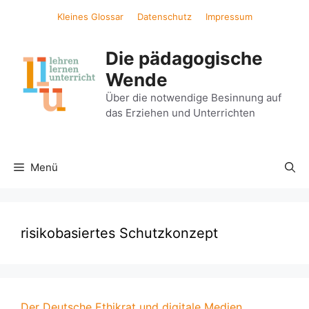
Zum
Kleines Glossar
Datenschutz
Impressum
Inhalt
springen
Die pädagogische
Wende
Über die notwendige Besinnung auf
das Erziehen und Unterrichten
Menü
risikobasiertes Schutzkonzept
Der Deutsche Ethikrat und digitale Medien