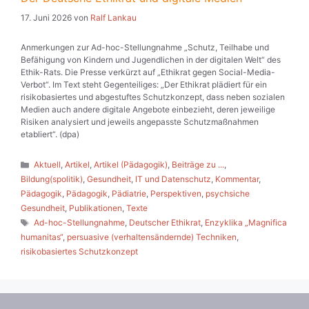
17. Juni 2026
von
Ralf Lankau
Anmerkungen zur Ad-hoc-Stellungnahme „Schutz, Teilhabe und
Befähigung von Kindern und Jugendlichen in der digitalen Welt“ des
Ethik-Rats. Die Presse verkürzt auf „Ethikrat gegen Social-Media-
Verbot“. Im Text steht Gegenteiliges: „Der Ethikrat plädiert für ein
risikobasiertes und abgestuftes Schutzkonzept, dass neben sozialen
Medien auch andere digitale Angebote einbezieht, deren jeweilige
Risiken analysiert und jeweils angepasste Schutzmaßnahmen
etabliert“. (dpa)
Kategorien
Aktuell
,
Artikel
,
Artikel (Pädagogik)
,
Beiträge zu ...
,
Bildung(spolitik)
,
Gesundheit
,
IT und Datenschutz
,
Kommentar
,
Pädagogik
,
Pädagogik
,
Pädiatrie
,
Perspektiven
,
psychsiche
Gesundheit
,
Publikationen
,
Texte
Schlagwörter
Ad-hoc-Stellungnahme
,
Deutscher Ethikrat
,
Enzyklika „Magnifica
humanitas“
,
persuasive (verhaltensändernde) Techniken
,
risikobasiertes Schutzkonzept