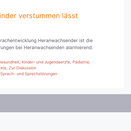
nder verstummen lässt
prachentwicklung Heranwachsender ist die
ungen bei Heranwachsenden alarmierend.
Gesundheit
,
Kinder- und Jugendaerzte
,
Pädiatrie
,
exte
,
Zur Diskussion
,
Sprach- und Sprechstörungen
© 2026 Die pädagogische Wende
• Erstellt mit
GeneratePress