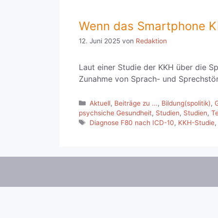
Wenn das Smartphone Ki
12. Juni 2025
von
Redaktion
Laut einer Studie der KKH über die S
Zunahme von Sprach- und Sprechstör
Kategorien
Aktuell
,
Beiträge zu ...
,
Bildung(spolitik)
,
psychsiche Gesundheit
,
Studien
,
Studien
,
T
Schlagwörter
Diagnose F80 nach ICD-10
,
KKH-Studie