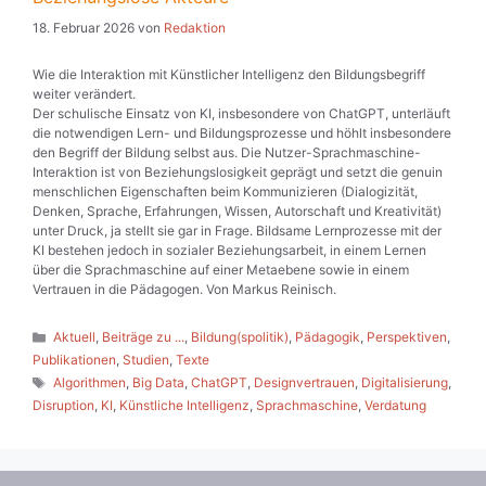
18. Februar 2026
von
Redaktion
Wie die Interaktion mit Künstlicher Intelligenz den Bildungsbegriff
weiter verändert.
Der schulische Einsatz von KI, insbesondere von ChatGPT, unterläuft
die notwendigen Lern- und Bildungsprozesse und höhlt insbesondere
den Begriff der Bildung selbst aus. Die Nutzer-Sprachmaschine-
Interaktion ist von Beziehungslosigkeit geprägt und setzt die genuin
menschlichen Eigenschaften beim Kommunizieren (Dialogizität,
Denken, Sprache, Erfahrungen, Wissen, Autorschaft und Kreativität)
unter Druck, ja stellt sie gar in Frage. Bildsame Lernprozesse mit der
KI bestehen jedoch in sozialer Beziehungsarbeit, in einem Lernen
über die Sprachmaschine auf einer Metaebene sowie in einem
Vertrauen in die Pädagogen. Von Markus Reinisch.
Kategorien
Aktuell
,
Beiträge zu ...
,
Bildung(spolitik)
,
Pädagogik
,
Perspektiven
,
Publikationen
,
Studien
,
Texte
Schlagwörter
Algorithmen
,
Big Data
,
ChatGPT
,
Designvertrauen
,
Digitalisierung
,
Disruption
,
KI
,
Künstliche Intelligenz
,
Sprachmaschine
,
Verdatung