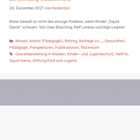
24. Dezember 2021
von
Redaktion
Rohe Gewalt ist nicht das einzige Problem, wenn Kinder „Squid
Game“ schauen. Von Uwe Büsching, Ralf Lankau und Ingo Leipner
Kategorien
Aktuell
,
Artikel (Pädagogik)
,
Beitrag
,
Beiträge zu ...
,
Gesundheit
,
Pädagogik
,
Perspektiven
,
Publikationen
,
Rezension
Schlagwörter
Gewaltdarstellung in Medien
,
KInder- und Jugendschutz
,
NetFlix
,
Squid Game
,
Stiftung Kind und Jugend
© 2026 Die pädagogische Wende
• Erstellt mit
GeneratePress