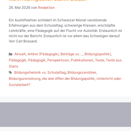
26. Mai 2026
von
Redaktion
Ein Aushilfslehrer schildert im Schweizer Monat verstörende
Erfahrungen aus dem Schulalltag: schwierige Klassen, erschöpfte
Lehrkräfte, eine Pädagogik auf der Flucht vor Autorität. Erstaunlich ist
nicht nur der Bericht. Erstaunlich ist vor allem das Schweigen darauf.
Von Carl Bossard.
Kategorien
Aktuell
,
Artikel (Pädagogik)
,
Beiträge zu ...
,
Bildung(spolitik)
,
Pädagogik
,
Pädagogik
,
Perspektiven
,
Publikationen
,
Texte
,
Texte aus
Stans
Schlagwörter
Bildungsrhetorik vs. Schulalltag
,
Bildungszerstörer
,
Bildungszerstörung
,
die drei Affen der Bildungspolitik
,
Unterricht oder
Sozialarbeit?
© 2026 Die pädagogische Wende
• Erstellt mit
GeneratePress