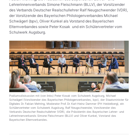
Lehrerinnenverbands Simone Fleischmann (BLLV), der Vorsitzender
des Verbands Deutscher Realschullehrer Ralf Neugschwender (VDR),
der Vorsitzende des Bayerischen Philologenverbandes Michael
Schwägerl (bpv), Oliver Kunkel als Vorstand des Bayerischen
Elternverbandes sowie Peter Kosak und ein Schülervertreter vom
Schulwerk Augsburg.
Podiumsdiskussion mit (von links) Peter Kosak vom Schulwerk Augsburg, Michael
Schwägerl (Vorsitzender des Bayerischen Philologenverbandes, bpv), der Staatsminister für
Digitales Dr. Fabian Mehring, Moderator Prof. Dr. Karl-Heinz Dammer (PH Heidelberg), ein
Schülervertreter vom Schulwerk Augsburg, Ralf Neugschwender, Vorsitzender des
Verbands Deutscher Realschullehrer (VDR), die Präsidentin des Bayerischen Lehrer- und
Lehrerinnenverbands Simone Fleischmann (BLLV) und Oliver Kunkel, Vorstand des
Bayerischen Elternverbandes.