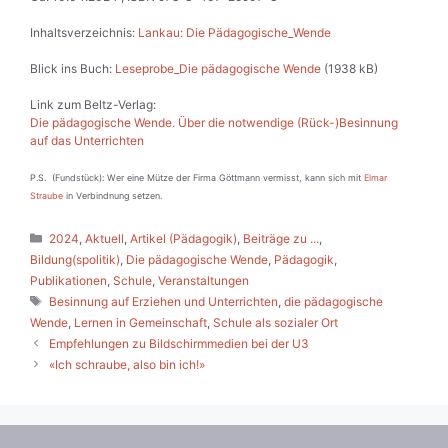
Inhaltsverzeichnis:
Lankau: Die Pädagogische_Wende
Blick ins Buch:
Leseprobe_Die pädagogische Wende
(1938 kB)
Link zum Beltz-Verlag:
Die pädagogische Wende. Über die notwendige (Rück-)Besinnung
auf das Unterrichten
P.S. (Fundstück): Wer eine Mütze der Firma Göttmann vermisst, kann sich mit
Elmar
Straube
in Verbindnung setzen.
Kategorien
2024
,
Aktuell
,
Artikel (Pädagogik)
,
Beiträge zu ...
,
Bildung(spolitik)
,
Die pädagogische Wende
,
Pädagogik
,
Publikationen
,
Schule
,
Veranstaltungen
Schlagwörter
Besinnung auf Erziehen und Unterrichten
,
die pädagogische
Wende
,
Lernen in Gemeinschaft
,
Schule als sozialer Ort
Empfehlungen zu Bildschirmmedien bei der U3
«Ich schraube, also bin ich!»