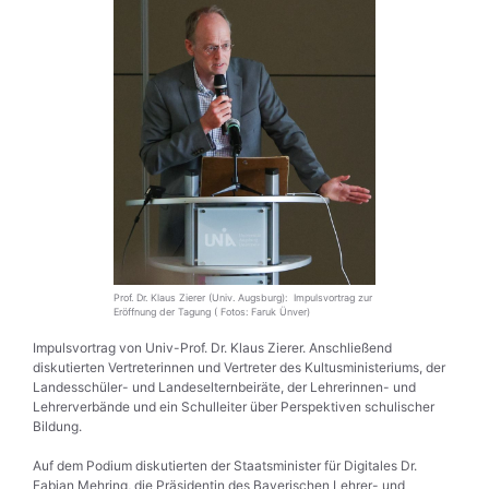
Prof. Dr. Klaus Zierer (Univ. Augsburg): Impulsvortrag zur
Eröffnung der Tagung ( Fotos: Faruk Ünver)
Impulsvortrag von Univ-Prof. Dr. Klaus Zierer. Anschließend
diskutierten Vertreterinnen und Vertreter des Kultusministeriums, der
Landesschüler- und Landeselternbeiräte, der Lehrerinnen- und
Lehrerverbände und ein Schulleiter über Perspektiven schulischer
Bildung.
Auf dem Podium diskutierten der Staatsminister für Digitales Dr.
Fabian Mehring, die Präsidentin des Bayerischen Lehrer- und